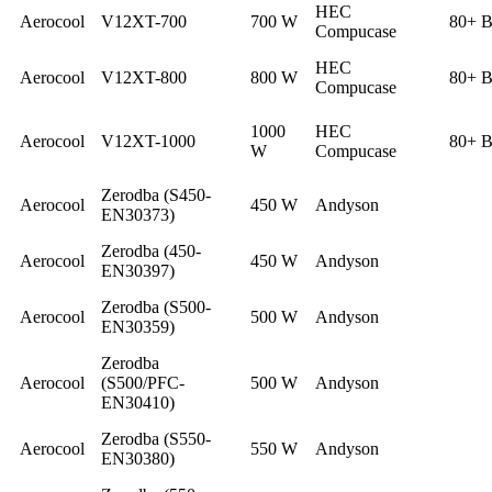
HEC
Aerocool
V12XT-700
700 W
80+ B
Compucase
HEC
Aerocool
V12XT-800
800 W
80+ Br
Compucase
1000
HEC
Aerocool
V12XT-1000
80+ B
W
Compucase
Zerodba (S450-
Aerocool
450 W
Andyson
EN30373)
Zerodba (450-
Aerocool
450 W
Andyson
EN30397)
Zerodba (S500-
Aerocool
500 W
Andyson
EN30359)
Zerodba
Aerocool
(S500/PFC-
500 W
Andyson
EN30410)
Zerodba (S550-
Aerocool
550 W
Andyson
EN30380)