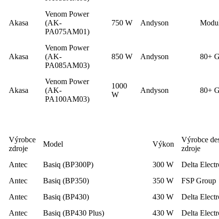
Venom Power
Akasa
(AK-
750 W
Andyson
Modul
PA075AM01)
Venom Power
Akasa
(AK-
850 W
Andyson
80+ G
PA085AM03)
Venom Power
1000
Akasa
(AK-
Andyson
80+ G
W
PA100AM03)
Výrobce
Výrobce de
Model
Výkon
zdroje
zdroje
Antec
Basiq (BP300P)
300 W
Delta Electr
Antec
Basiq (BP350)
350 W
FSP Group
Antec
Basiq (BP430)
430 W
Delta Electr
Antec
Basiq (BP430 Plus)
430 W
Delta Electr