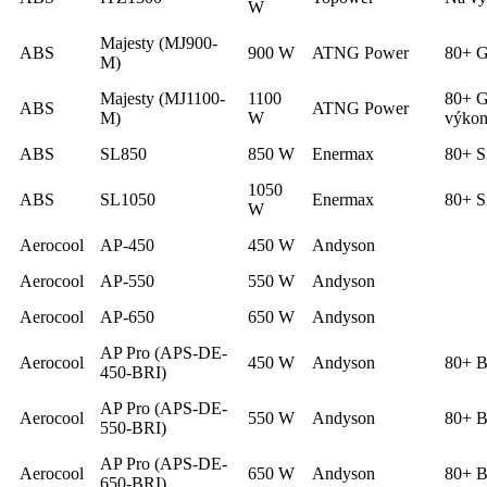
W
Majesty (MJ900-
ABS
900 W
ATNG Power
80+ G
M)
Majesty (MJ1100-
1100
80+ G
ABS
ATNG Power
M)
W
výkon
ABS
SL850
850 W
Enermax
80+ S
1050
ABS
SL1050
Enermax
80+ S
W
Aerocool
AP-450
450 W
Andyson
Aerocool
AP-550
550 W
Andyson
Aerocool
AP-650
650 W
Andyson
AP Pro (APS-DE-
Aerocool
450 W
Andyson
80+ B
450-BRI)
AP Pro (APS-DE-
Aerocool
550 W
Andyson
80+ B
550-BRI)
AP Pro (APS-DE-
Aerocool
650 W
Andyson
80+ B
650-BRI)