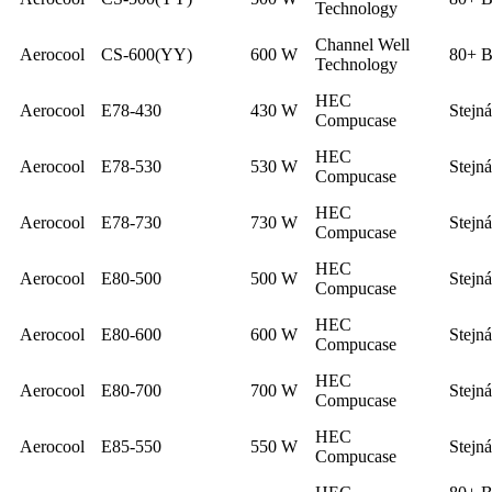
Technology
Channel Well
Aerocool
CS-600(YY)
600 W
80+ B
Technology
HEC
Aerocool
E78-430
430 W
Stejn
Compucase
HEC
Aerocool
E78-530
530 W
Stejn
Compucase
HEC
Aerocool
E78-730
730 W
Stejn
Compucase
HEC
Aerocool
E80-500
500 W
Stejn
Compucase
HEC
Aerocool
E80-600
600 W
Stejn
Compucase
HEC
Aerocool
E80-700
700 W
Stejn
Compucase
HEC
Aerocool
E85-550
550 W
Stejn
Compucase