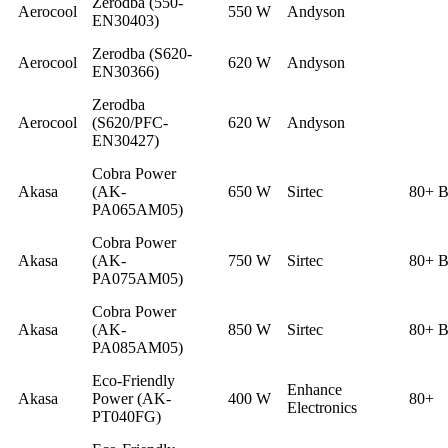
Zerodba (550-
Aerocool
550 W
Andyson
EN30403)
Zerodba (S620-
Aerocool
620 W
Andyson
EN30366)
Zerodba
Aerocool
(S620/PFC-
620 W
Andyson
EN30427)
Cobra Power
Akasa
(AK-
650 W
Sirtec
80+ B
PA065AM05)
Cobra Power
Akasa
(AK-
750 W
Sirtec
80+ B
PA075AM05)
Cobra Power
Akasa
(AK-
850 W
Sirtec
80+ B
PA085AM05)
Eco-Friendly
Enhance
Akasa
Power (AK-
400 W
80+
Electronics
PT040FG)