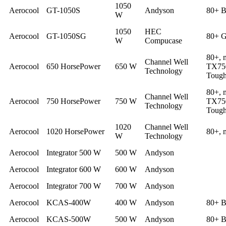
1050
Aerocool
GT-1050S
Andyson
80+ B
W
1050
HEC
Aerocool
GT-1050SG
80+ G
W
Compucase
80+, 
Channel Well
Aerocool
650 HorsePower
650 W
TX750
Technology
Toug
80+, 
Channel Well
Aerocool
750 HorsePower
750 W
TX750
Technology
Toug
1020
Channel Well
Aerocool
1020 HorsePower
80+, 
W
Technology
Aerocool
Integrator 500 W
500 W
Andyson
Aerocool
Integrator 600 W
600 W
Andyson
Aerocool
Integrator 700 W
700 W
Andyson
Aerocool
KCAS-400W
400 W
Andyson
80+ B
Aerocool
KCAS-500W
500 W
Andyson
80+ B