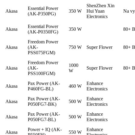
ShenZhen Xin
Essential Power
Akasa
350 W
Hui Yuan
Na vy
(AK-P350PG)
Electronics
Essential Power
Akasa
350 W
80+ B
(AK-P0350FG)
Freedom Power
Akasa
(AK-
750 W
Super Flower
80+ B
PSS075FGM)
Freedom Power
1000
Akasa
(AK-
Super Flower
80+ B
W
PSS100FGM)
Pax Power (AK-
Enhance
Akasa
460 W
P460FG-BL)
Electronics
Pax Power (AK-
Enhance
Akasa
500 W
P050FG7-BK)
Electronics
Pax Power (AK-
Enhance
Akasa
500 W
P050FG7-BL)
Electronics
Power + IQ (AK-
Enhance
Akasa
550 W
P550FH)
Electronics