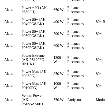
Power + IQ (AK-
Enhance
Akasa
650 W
P650FH)
Electronics
Power 80+ (AK-
Enhance
Akasa
400 W
80+ B
P040FG8-BK)
Electronics
Power 80+ (AK-
Enhance
Akasa
500 W
80+
P050FG8-BK)
Electronics
Power 80+ (AK-
Enhance
Akasa
600 W
P060FG8-BK)
Electronics
Power Extreme
1200
Enhance
Akasa
(AK-PS120FG-
80+
W
Electronics
BKUK)
Power Max (AK-
Enhance
Akasa
850 W
80+
P085FG)
Electronics
Power Max (AK-
1000
Enhance
Akasa
80+
P0100FG)
W
Electronics
Venom Power
Akasa
(AK-
550 W
Andyson
Modul
PA055AM01)