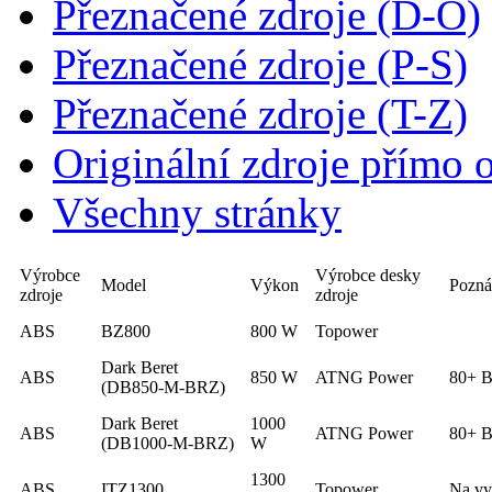
Přeznačené zdroje (D-O)
Přeznačené zdroje (P-S)
Přeznačené zdroje (T-Z)
Originální zdroje přímo 
Všechny stránky
Výrobce
Výrobce desky
Model
Výkon
Pozn
zdroje
zdroje
ABS
BZ800
800 W
Topower
Dark Beret
ABS
850 W
ATNG Power
80+ B
(DB850-M-BRZ)
Dark Beret
1000
ABS
ATNG Power
80+ B
(DB1000-M-BRZ)
W
1300
ABS
ITZ1300
Topower
Na vy