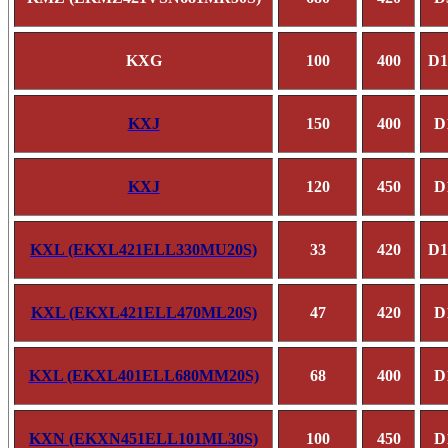
KXG
100
400
D1
KXJ
150
400
D
KXJ
120
450
D
KXL (EKXL421ELL330MU20S)
33
420
D1
KXL (EKXL421ELL470ML20S)
47
420
D
KXL (EKXL401ELL680MM20S)
68
400
D
KXN (EKXN451ELL101ML30S)
100
450
D