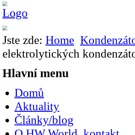
Jste zde:
Home
Kondenzát
elektrolytických kondenzát
Hlavní menu
Domů
Aktuality
Články/blog
O HW World, kontakt