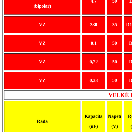
4,7
50
D
(bipolar)
VZ
330
35
D1
VZ
0,1
50
D
VZ
0,22
50
D
VZ
0,33
50
D
VELKÉ
Kapacita
Napětí
R
Řada
(uF)
(V)