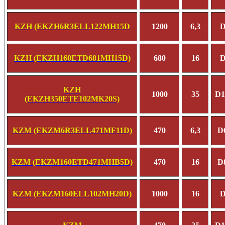
KZH (EKZH6R3ELL122MH15D
1200
6,3
D
KZH (EKZH160ETD681MH15D)
680
16
D
KZH
1000
35
D1
(EKZH350ETE102MK20S)
KZM (EKZM6R3ELL471MF11D)
470
6,3
D
KZM (EKZM160ETD471MHB5D)
470
16
D
KZM (EKZM160ELL102MH20D)
1000
16
D