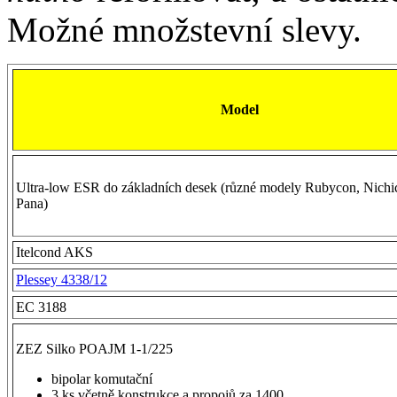
Možné množstevní slevy.
Model
Ultra-low ESR do základních desek (různé modely Rubycon, Nichi
Pana)
Itelcond AKS
Plessey 4338/12
EC 3188
ZEZ Silko POAJM 1-1/225
bipolar komutační
3 ks včetně konstrukce a propojů za 1400