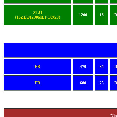
ZLQ
1200
16
D
(16ZLQ1200MEFC8x20)
FR
470
35
D
FR
680
25
D
Ni