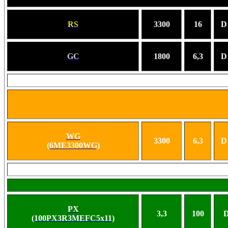
RS
3300
16
D
GC
1800
6,3
D
WG
3300
6,3
D
(6ME3300WG)
PX
3,3
100
D
(100PX3R3MEFC5x11)