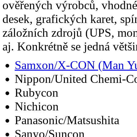
ověřených výrobců, vhodné 
desek, grafických karet, sp
záložních zdrojů (UPS, moni
aj. Konkrétně se jedná větš
Samxon/X-CON (Man Y
Nippon/United Chemi-C
Rubycon
Nichicon
Panasonic/Matsushita
Sanyo/Suncon