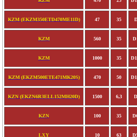
KZM
470
25
D1
KZM (EKZM350ETD470ME11D)
47
35
D
KZM
560
35
D
KZM
1000
35
D1
KZM (EKZM500ETE471MK20S)
470
50
D1
KZN (EKZN6R3ELL152MH20D)
1500
6,3
D
KZN
100
35
D
LXY
10
63
D