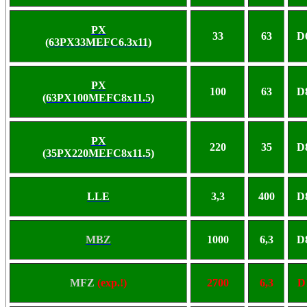
PX
33
63
D
(63PX33MEFC6.3x11)
PX
100
63
D
(63PX100MEFC8x11.5)
PX
220
35
D
(35PX220MEFC8x11.5)
LLE
3,3
400
D
MBZ
1000
6,3
D
MFZ
(exp.!)
2700
6,3
D