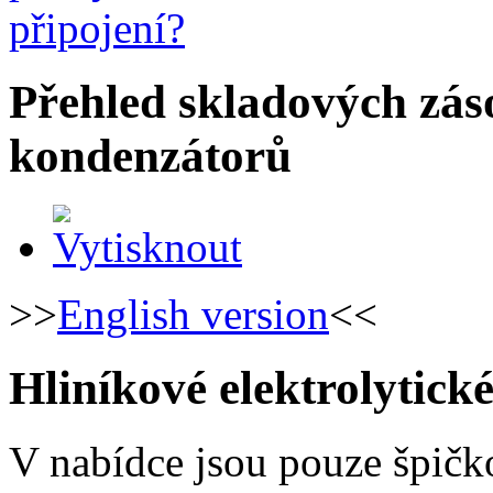
Přehled skladových záso
kondenzátorů
>>
English version
<<
Hliníkové elektrolytick
V nabídce jsou pouze špičk