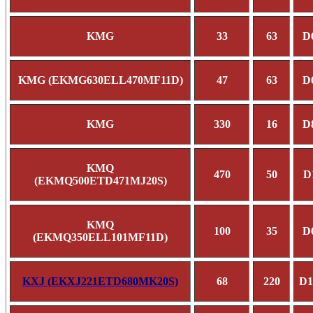
KMG
33
63
D
KMG (EKMG630ELL470MF11D)
47
63
D
KMG
330
16
D
KMQ
470
50
D
(EKMQ500ETD471MJ20S)
KMQ
100
35
D
(EKMQ350ELL101MF11D)
KXJ (EKXJ221ETD680MK20S)
68
220
D1