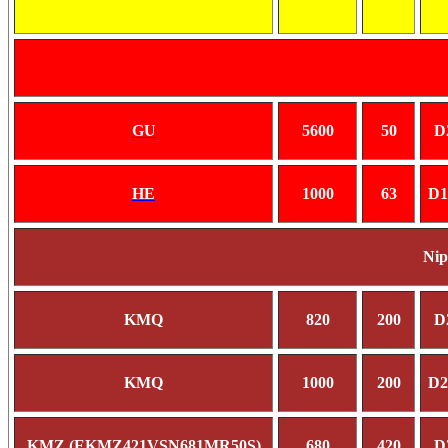
GU
5600
50
D
HE
1000
63
D1
Ni
KMQ
820
200
D
KMQ
1000
200
D2
KMZ (EKMZ421VSN681MR50S)
680
420
D