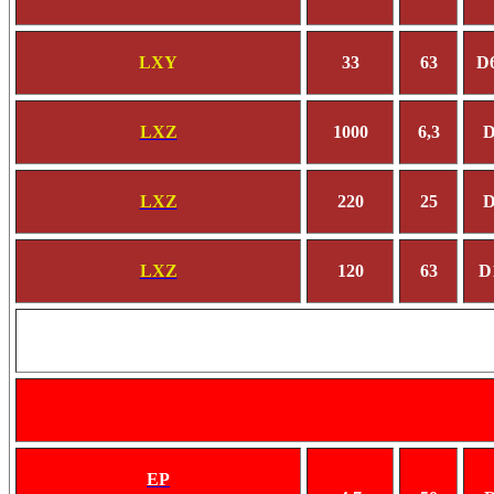
LXY
33
63
D
LXZ
1000
6,3
D
LXZ
220
25
D
LXZ
120
63
D
EP