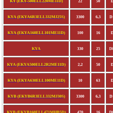
KY (EKY-500ELL220ME11D)
22
50
D
KYA (EKYA6R3ELL332MJ25S)
3300
6,3
D
KYA (EKYA160ELL101ME11D)
100
16
D
KYA
330
25
D
KYA (EKYA500ELL2R2ME11D)
2,2
50
D
KYA (EKYA630ELL100ME11D)
10
63
D
KYB (EKYB6R3ELL332MJ30S)
3300
6,3
D
KYB (EKYB160ELL471MHB5D)
470
16
D