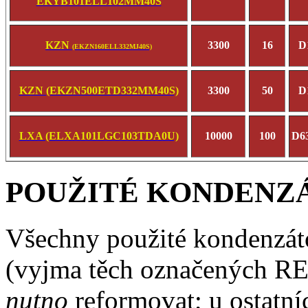
EKYB101ELL102MM40S
KZN
3300
16
D
(EKZN160ELL332MJ40S)
KZN (EKZN500ETD332MM40S)
3300
50
D
LXA (ELXA101LGC103TDA0U)
10000
100
D6
POUŽITÉ KONDENZ
Všechny použité kondenzátor
(vyjma těch označených RE
nutno
reformovat; u ostatní