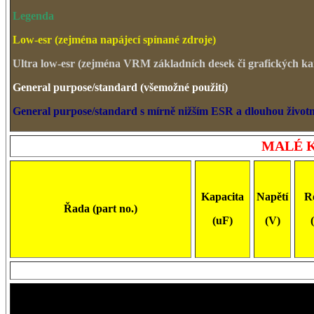
Legenda
Low-esr (zejména napájecí spínané zdroje)
Ultra low-esr (zejména VRM základních desek či grafických ka
General purpose/standard (všemožné použití)
General purpose/standard s mírně nižším ESR a dlouhou životn
MALÉ 
Kapacita
Napětí
R
Řada (part no.)
(uF)
(V)