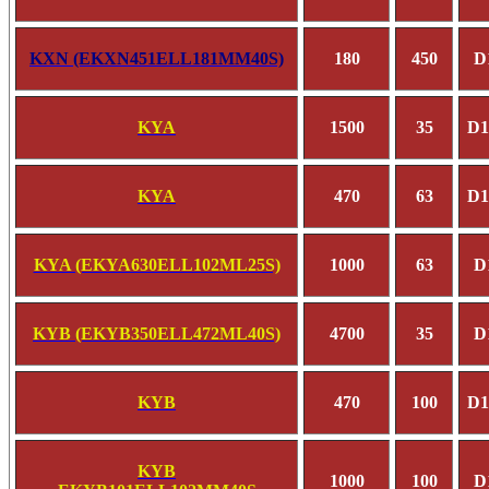
KXN (EKXN451ELL181MM40S)
180
450
D
KYA
1500
35
D1
KYA
470
63
D1
KYA (EKYA630ELL102ML25S)
1000
63
D
KYB (EKYB350ELL472ML40S)
4700
35
D
KYB
470
100
D1
KYB
1000
100
D