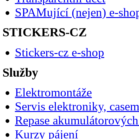
SPAMující (nejen) e-sho
STICKERS-CZ
Stickers-cz e-shop
Služby
Elektromontáže
Servis elektroniky, case
Repase akumulátorových 
Kurzy pájení