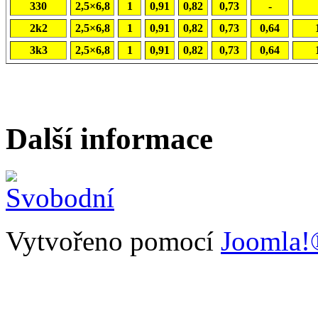
330
2,5×6,8
1
0,91
0,82
0,73
-
2k2
2,5×6,8
1
0,91
0,82
0,73
0,64
3k3
2,5×6,8
1
0,91
0,82
0,73
0,64
Další informace
Vytvořeno pomocí
Joomla!