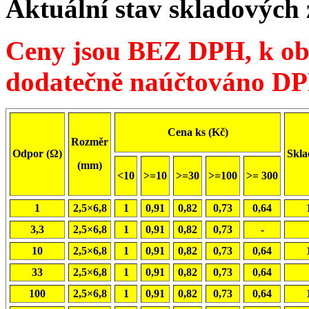
Aktuální stav skladových
Ceny jsou BEZ DPH, k ob
dodatečně naúčtováno D
Cena ks (Kč)
Rozměr
Odpor (Ω)
Skla
(mm)
<10
>=10
>=30
>=100
>= 300
1
2,5×6,8
1
0,91
0,82
0,73
0,64
3,3
2,5×6,8
1
0,91
0,82
0,73
-
10
2,5×6,8
1
0,91
0,82
0,73
0,64
33
2,5×6,8
1
0,91
0,82
0,73
0,64
100
2,5×6,8
1
0,91
0,82
0,73
0,64