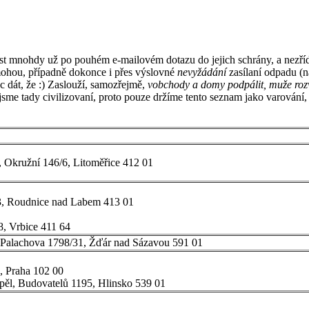
list mnohdy už po pouhém e-mailovém dotazu do jejich schrány, a nezří
t mohou, případně dokonce i přes výslovné
nevyžádání
zasílaní odpadu (n
ec dát, že :) Zaslouží, samozřejmě,
vobchody a domy podpálit, muže rozv
sme tady civilizovaní, proto pouze držíme tento seznam jako varování,
 Okružní 146/6, Litoměřice 412 01
3, Roudnice nad Labem 413 01
8, Vrbice 411 64
 Palachova 1798/31, Žďár nad Sázavou 591 01
, Praha 102 00
ěl, Budovatelů 1195, Hlinsko 539 01