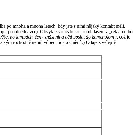
dka po mnoha a mnoha letech, kdy jste s nimi nějaký kontakt měli,
apř. při objednávce). Obvykle s obezličkou o odhlášení z „reklamního
ěšet po lampách, ženy znásilnit a děti poslat do kamenolomu
, což je
 s kým rozhodně nemít vůbec nic do činění :) Údaje z veřejně