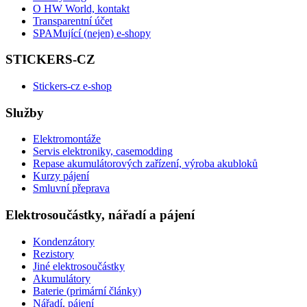
O HW World, kontakt
Transparentní účet
SPAMující (nejen) e-shopy
STICKERS-CZ
Stickers-cz e-shop
Služby
Elektromontáže
Servis elektroniky, casemodding
Repase akumulátorových zařízení, výroba akubloků
Kurzy pájení
Smluvní přeprava
Elektrosoučástky, nářadí a pájení
Kondenzátory
Rezistory
Jiné elektrosoučástky
Akumulátory
Baterie (primární články)
Nářadí, pájení