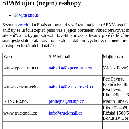
SPAMující (nejen) e-shopy
Seznam
zmrdů
, kteří vás automaticky zařazují na jejich SPAMovací 
aniž by se uráčili zeptat, jestli vás s jejich bordelem vůbec otravova
sdělení“, aniž by jim kdokoli dovolil tam vaši adresu v prvé řadě vůb
snad ještě stále praktikováno někde na dálném východě, nicméně my j
dostupných stádních databází.
Web
SPAM-mail
Majitelstvo
www.vpcentrum.eu
nabidka@vpcentrum.eu
Václav Pevný,
Petr Pevný,
Krabčická 48
www.svetzarovek.eu
nabidka@svetzarovek.eu
Eva Pevná,
Litoměřická 7
NTSUP s.r.o.
prodejna@ntsup.cz
Martin Junek,
Libor Dospěl,
www.truckmall.cz
info@truckmall.cz
Rižská 1580/5
Bohuslav Dosp