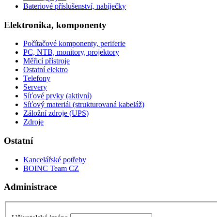
Bateriové příslušenství, nabíječky
Elektronika, komponenty
Počítačové komponenty, periferie
PC, NTB, monitory, projektory
Měřicí přístroje
Ostatní elektro
Telefony
Servery
Síťové prvky (aktivní)
Síťový materiál (strukturovaná kabeláž)
Záložní zdroje (UPS)
Zdroje
Ostatní
Kancelářské potřeby
BOINC Team CZ
Administrace