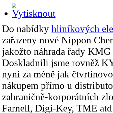
Do nabídky
hliníkových el
zařazeny nové Nippon Ch
jakožto náhrada řady KMG j
Doskladnili jsme rovněž KY
nyní za méně jak čtvrtinovo
nákupem přímo u distributo
zahraničně-korporátních zl
Farnell, Digi-Key, TME atd.