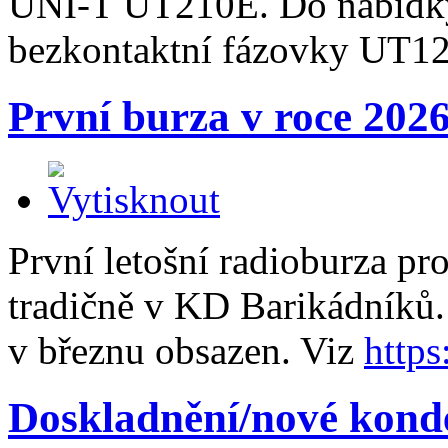
UNI-T UT210E. Do nabídky 
bezkontaktní fázovky UT1
První burza v roce 202
První letošní radioburza pr
tradičně v KD Barikádníků. 
v březnu obsazen. Viz
https
Doskladnění/nové kond