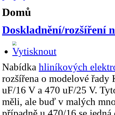
Domů
Doskladnění/rozšíření n
Nabídka
hliníkových elekt
rozšířena o modelové řad
uF/16 V a 470 uF/25 V. Tyt
měli, ale buď v malých mno
případně u 470/16 se jedná