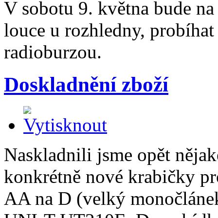
V sobotu 9. května bude na
louce u rozhledny, probíhat 
radioburzou.
Doskladnění zboží
Naskladnili jsme opět něja
konkrétně nové krabičky p
AA na D (velký monočlánek