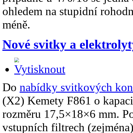
ohledem na stupidní rohodn
méně.
Nové svitky a elektroly
Do
nabídky svitkových kon
(X2) Kemety F861 o kapacit
rozměru 17,5×18×6 mm. Pod
vstupních filtrech (zejména)