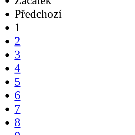
Začátek
Předchozí
1
2
3
4
5
6
7
8