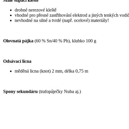
Malé štípací kleště
drobné nerezové kleště
vhodné pro přesné zastřihování elektrod a jiných tenkých vodi
nevhodné na silné a tvrdé (např. ocelové) materiály!
Olovnatá pájka
(60 % Sn/40 % Pb), klubko 100 g
Odsávací licna
měděná licna (knot) 2 mm, délka 0,75 m
Spony sekundáru
(trafopáječky Nuba aj.)