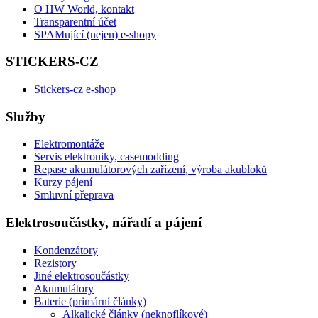
O HW World, kontakt
Transparentní účet
SPAMující (nejen) e-shopy
STICKERS-CZ
Stickers-cz e-shop
Služby
Elektromontáže
Servis elektroniky, casemodding
Repase akumulátorových zařízení, výroba akubloků
Kurzy pájení
Smluvní přeprava
Elektrosoučástky, nářadí a pájení
Kondenzátory
Rezistory
Jiné elektrosoučástky
Akumulátory
Baterie (primární články)
Alkalické články (neknoflíkové)