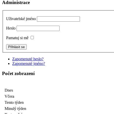
Administrace
Uživatelské jméno
Heslo
Pamatuj si mě
Zapomenuté heslo?
Zapomenuté jméno?
Počet zobrazení
Dnes
Včera
Tento týden
Minulý týden