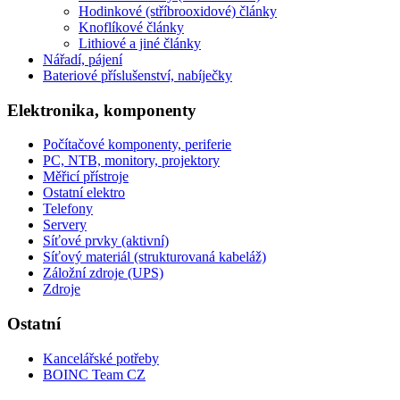
Hodinkové (stříbrooxidové) články
Knoflíkové články
Lithiové a jiné články
Nářadí, pájení
Bateriové příslušenství, nabíječky
Elektronika, komponenty
Počítačové komponenty, periferie
PC, NTB, monitory, projektory
Měřicí přístroje
Ostatní elektro
Telefony
Servery
Síťové prvky (aktivní)
Síťový materiál (strukturovaná kabeláž)
Záložní zdroje (UPS)
Zdroje
Ostatní
Kancelářské potřeby
BOINC Team CZ