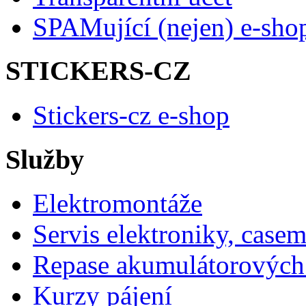
SPAMující (nejen) e-sho
STICKERS-CZ
Stickers-cz e-shop
Služby
Elektromontáže
Servis elektroniky, case
Repase akumulátorových 
Kurzy pájení