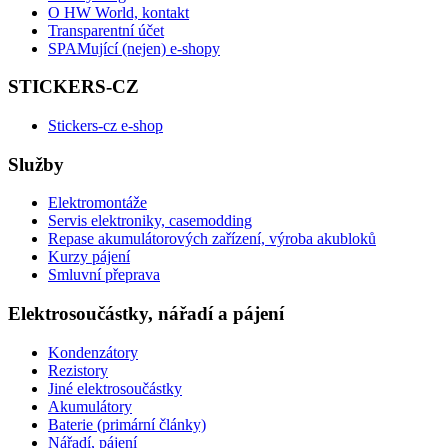
O HW World, kontakt
Transparentní účet
SPAMující (nejen) e-shopy
STICKERS-CZ
Stickers-cz e-shop
Služby
Elektromontáže
Servis elektroniky, casemodding
Repase akumulátorových zařízení, výroba akubloků
Kurzy pájení
Smluvní přeprava
Elektrosoučástky, nářadí a pájení
Kondenzátory
Rezistory
Jiné elektrosoučástky
Akumulátory
Baterie (primární články)
Nářadí, pájení