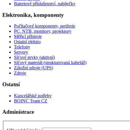
Bateriové příslušenství, nabíječky
Elektronika, komponenty
Počítačové komponenty, periferie
PC, NTB, monitory, projektory
Měřicí přístroje
Ostatní elektro
Telefony
Servery
Síťové prvky (aktivní)
Síťový materiál (strukturovaná kabeláž)
Záložní zdroje (UPS)
Zdroje
Ostatní
Kancelářské potřeby
BOINC Team CZ
Administrace