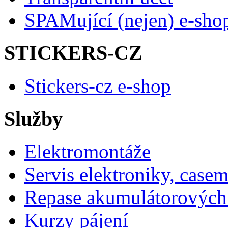
SPAMující (nejen) e-sho
STICKERS-CZ
Stickers-cz e-shop
Služby
Elektromontáže
Servis elektroniky, case
Repase akumulátorových 
Kurzy pájení