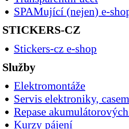
SPAMující (nejen) e-sho
STICKERS-CZ
Stickers-cz e-shop
Služby
Elektromontáže
Servis elektroniky, case
Repase akumulátorových 
Kurzy pájení