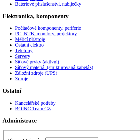
Bateriové příslušenství, nabíječky
Elektronika, komponenty
Počítačové komponenty, periferie
PC, NTB, monitory, projektory
Měřicí přístroje
Ostatní elektro
Telefony
Servery
Síťové prvky (aktivní)
Síťový materiál (strukturovaná kabeláž)
Záložní zdroje (UPS)
Zdroje
Ostatní
Kancelářské potřeby
BOINC Team CZ
Administrace