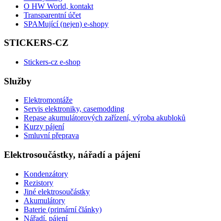
O HW World, kontakt
Transparentní účet
SPAMující (nejen) e-shopy
STICKERS-CZ
Stickers-cz e-shop
Služby
Elektromontáže
Servis elektroniky, casemodding
Repase akumulátorových zařízení, výroba akubloků
Kurzy pájení
Smluvní přeprava
Elektrosoučástky, nářadí a pájení
Kondenzátory
Rezistory
Jiné elektrosoučástky
Akumulátory
Baterie (primární články)
Nářadí, pájení