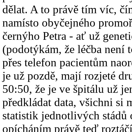
dělat. A to právě tím víc, 
namísto obyčejného promořen
černýho Petra - ať už geneti
(podotýkám, že léčba není t
přes telefon pacientům naord
je už pozdě, mají rozjeté d
50:50, že je ve špitálu už 
předkládat data, všichni si 
statistik jednotlivých stádů
opícháním právě teď roztáč