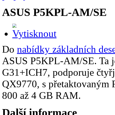
ASUS P5KPL-AM/SE
Do
nabídky základních des
ASUS P5KPL-AM/SE. Ta je 
G31+ICH7, podporuje čtyřj
QX9770, s přetaktovaným 
800 až 4 GB RAM.
Další informace