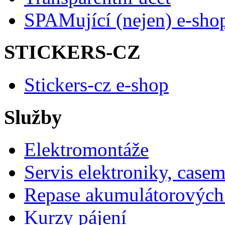
SPAMující (nejen) e-sho
STICKERS-CZ
Stickers-cz e-shop
Služby
Elektromontáže
Servis elektroniky, case
Repase akumulátorových 
Kurzy pájení