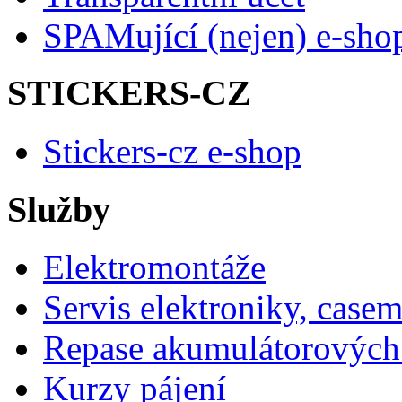
SPAMující (nejen) e-sho
STICKERS-CZ
Stickers-cz e-shop
Služby
Elektromontáže
Servis elektroniky, case
Repase akumulátorových 
Kurzy pájení