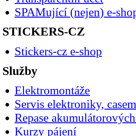
SPAMující (nejen) e-sho
STICKERS-CZ
Stickers-cz e-shop
Služby
Elektromontáže
Servis elektroniky, case
Repase akumulátorových 
Kurzy pájení