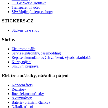
O HW World, kontakt
Transparentní účet
SPAMující (nejen) e-shopy
STICKERS-CZ
Stickers-cz e-shop
Služby
Elektromontáže
Servis elektroniky, casemodding
Repase akumulátorových zařízení, výroba akubloků
Kurzy pájení
Smluvní přeprava
Elektrosoučástky, nářadí a pájení
Kondenzátory
Rezistory
Jiné elektrosoučástky
Akumulátory
Baterie (primární články)
Nářadí, pájení