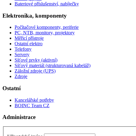
Bateriové příslušenství, nabíječky
Elektronika, komponenty
Počítačové komponenty, periferie
PC, NTB, monitory, projektory
Měřicí přístroje
Ostatní elektro
Telefony
Servery
Síťové prvky (aktivní)
Síťový materiál (strukturovaná kabeláž)
Záložní zdroje (UPS)
Zdroje
Ostatní
Kancelářské potřeby
BOINC Team CZ
Administrace