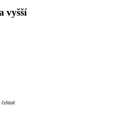
 vyšší
češtině