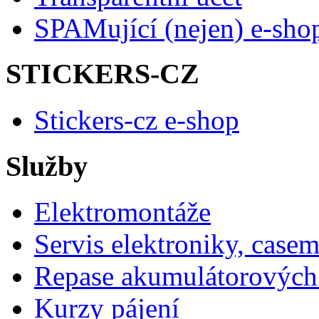
SPAMující (nejen) e-sho
STICKERS-CZ
Stickers-cz e-shop
Služby
Elektromontáže
Servis elektroniky, case
Repase akumulátorových 
Kurzy pájení