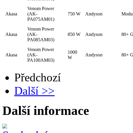
Venom Power
Akasa
(AK-
750 W
Andyson
Modul
PA075AM01)
Venom Power
Akasa
(AK-
850 W
Andyson
80+ G
PA085AM03)
Venom Power
1000
Akasa
(AK-
Andyson
80+ G
W
PA100AM03)
Předchozí
Další >>
Další informace