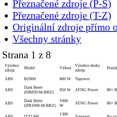
Přeznačené zdroje (P-S)
Přeznačené zdroje (T-Z)
Originální zdroje přímo 
Všechny stránky
Strana 1 z 8
Výrobce
Výrobce desky
Model
Výkon
Pozn
zdroje
zdroje
ABS
BZ800
800 W
Topower
Dark Beret
ABS
850 W
ATNG Power
80+ B
(DB850-M-BRZ)
Dark Beret
1000
ABS
ATNG Power
80+ B
(DB1000-M-BRZ)
W
1300
ABS
ITZ1300
Topower
Na vy