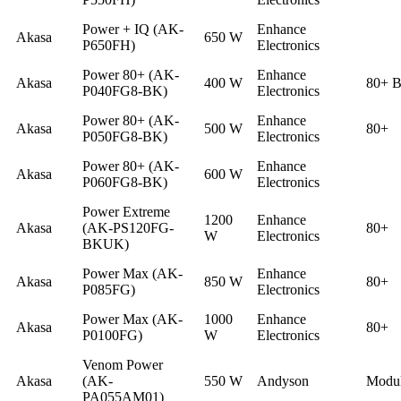
Power + IQ (AK-
Enhance
Akasa
650 W
P650FH)
Electronics
Power 80+ (AK-
Enhance
Akasa
400 W
80+ B
P040FG8-BK)
Electronics
Power 80+ (AK-
Enhance
Akasa
500 W
80+
P050FG8-BK)
Electronics
Power 80+ (AK-
Enhance
Akasa
600 W
P060FG8-BK)
Electronics
Power Extreme
1200
Enhance
Akasa
(AK-PS120FG-
80+
W
Electronics
BKUK)
Power Max (AK-
Enhance
Akasa
850 W
80+
P085FG)
Electronics
Power Max (AK-
1000
Enhance
Akasa
80+
P0100FG)
W
Electronics
Venom Power
Akasa
(AK-
550 W
Andyson
Modul
PA055AM01)