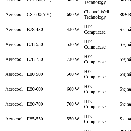
Technology
Channel Well
Aerocool
CS-600(YY)
600 W
80+ B
Technology
HEC
Aerocool
E78-430
430 W
Stejn
Compucase
HEC
Aerocool
E78-530
530 W
Stejn
Compucase
HEC
Aerocool
E78-730
730 W
Stejn
Compucase
HEC
Aerocool
E80-500
500 W
Stejn
Compucase
HEC
Aerocool
E80-600
600 W
Stejn
Compucase
HEC
Aerocool
E80-700
700 W
Stejn
Compucase
HEC
Aerocool
E85-550
550 W
Stejn
Compucase