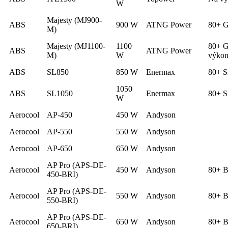
W
Majesty (MJ900-
ABS
900 W
ATNG Power
80+ G
M)
Majesty (MJ1100-
1100
80+ G
ABS
ATNG Power
M)
W
výkon
ABS
SL850
850 W
Enermax
80+ S
1050
ABS
SL1050
Enermax
80+ S
W
Aerocool
AP-450
450 W
Andyson
Aerocool
AP-550
550 W
Andyson
Aerocool
AP-650
650 W
Andyson
AP Pro (APS-DE-
Aerocool
450 W
Andyson
80+ B
450-BRI)
AP Pro (APS-DE-
Aerocool
550 W
Andyson
80+ B
550-BRI)
AP Pro (APS-DE-
Aerocool
650 W
Andyson
80+ B
650-BRI)