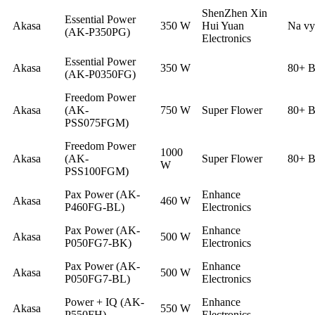
ShenZhen Xin
Essential Power
Akasa
350 W
Hui Yuan
Na vy
(AK-P350PG)
Electronics
Essential Power
Akasa
350 W
80+ B
(AK-P0350FG)
Freedom Power
Akasa
(AK-
750 W
Super Flower
80+ B
PSS075FGM)
Freedom Power
1000
Akasa
(AK-
Super Flower
80+ B
W
PSS100FGM)
Pax Power (AK-
Enhance
Akasa
460 W
P460FG-BL)
Electronics
Pax Power (AK-
Enhance
Akasa
500 W
P050FG7-BK)
Electronics
Pax Power (AK-
Enhance
Akasa
500 W
P050FG7-BL)
Electronics
Power + IQ (AK-
Enhance
Akasa
550 W
P550FH)
Electronics