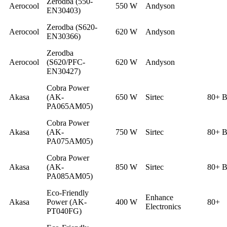
Zerodba (550-
Aerocool
550 W
Andyson
EN30403)
Zerodba (S620-
Aerocool
620 W
Andyson
EN30366)
Zerodba
Aerocool
(S620/PFC-
620 W
Andyson
EN30427)
Cobra Power
Akasa
(AK-
650 W
Sirtec
80+ B
PA065AM05)
Cobra Power
Akasa
(AK-
750 W
Sirtec
80+ B
PA075AM05)
Cobra Power
Akasa
(AK-
850 W
Sirtec
80+ B
PA085AM05)
Eco-Friendly
Enhance
Akasa
Power (AK-
400 W
80+
Electronics
PT040FG)