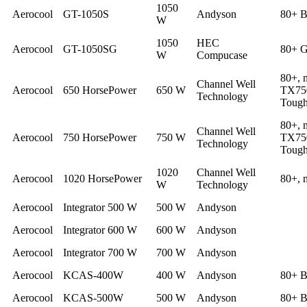
1050
Aerocool
GT-1050S
Andyson
80+ B
W
1050
HEC
Aerocool
GT-1050SG
80+ G
W
Compucase
80+, 
Channel Well
Aerocool
650 HorsePower
650 W
TX750
Technology
Toug
80+, 
Channel Well
Aerocool
750 HorsePower
750 W
TX750
Technology
Toug
1020
Channel Well
Aerocool
1020 HorsePower
80+, 
W
Technology
Aerocool
Integrator 500 W
500 W
Andyson
Aerocool
Integrator 600 W
600 W
Andyson
Aerocool
Integrator 700 W
700 W
Andyson
Aerocool
KCAS-400W
400 W
Andyson
80+ B
Aerocool
KCAS-500W
500 W
Andyson
80+ B