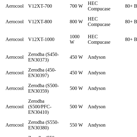
HEC
Aerocool
V12XT-700
700 W
80+ B
Compucase
HEC
Aerocool
V12XT-800
800 W
80+ Br
Compucase
1000
HEC
Aerocool
V12XT-1000
80+ B
W
Compucase
Zerodba (S450-
Aerocool
450 W
Andyson
EN30373)
Zerodba (450-
Aerocool
450 W
Andyson
EN30397)
Zerodba (S500-
Aerocool
500 W
Andyson
EN30359)
Zerodba
Aerocool
(S500/PFC-
500 W
Andyson
EN30410)
Zerodba (S550-
Aerocool
550 W
Andyson
EN30380)