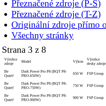
Přeznačené zdroje (P-S)
Přeznačené zdroje (T-Z)
Originální zdroje přímo 
Všechny stránky
Strana 3 z 8
Výrobce
Výrobce
Model
Výkon
zdroje
desky zdroje
Be
Dark Power Pro P8 (BQT P8-
650 W
FSP Group
Quiet!
PRO-650W)
Be
Dark Power Pro P8 (BQT P8-
750 W
FSP Group
Quiet!
PRO-750W)
Be
Dark Power Pro P8 (BQT P8-
900 W
FSP Group
Quiet!
PRO-900W)