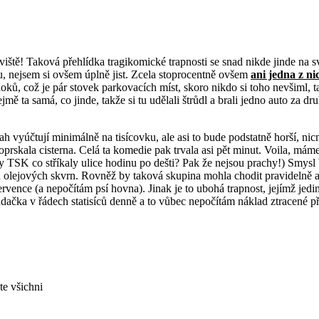
viště! Taková přehlídka tragikomické trapnosti se snad nikde jinde na 
u, nejsem si ovšem úplně jist. Zcela stoprocentně ovšem
ani jedna z ni
loků, což je pár stovek parkovacích míst, skoro nikdo si toho nevšiml,
jmě ta samá, co jinde, takže si tu udělali štrůdl a brali jedno auto za 
 vyúčtují minimálně na tisícovku, ale asi to bude podstatně horší, nicmé
poprskala cisterna. Celá ta komedie pak trvala asi pět minut. Voila, má
rny TSK co stříkaly ulice hodinu po dešti? Pak že nejsou prachy!) Smy
olejových skvrn. Rovněž by taková skupina mohla chodit pravidelně a 
ervence (a nepočítám psí hovna). Jinak je to ubohá trapnost, jejímž jedi
dačka v řádech statisíců denně a to vůbec nepočítám náklad ztracené př
te všichni