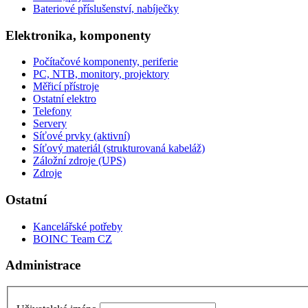
Bateriové příslušenství, nabíječky
Elektronika, komponenty
Počítačové komponenty, periferie
PC, NTB, monitory, projektory
Měřicí přístroje
Ostatní elektro
Telefony
Servery
Síťové prvky (aktivní)
Síťový materiál (strukturovaná kabeláž)
Záložní zdroje (UPS)
Zdroje
Ostatní
Kancelářské potřeby
BOINC Team CZ
Administrace