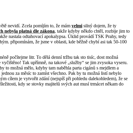
světě nevidí. Zcela pomíjím to, že mám
velmi
silný dojem, že ty
ch nebyla platná dle zákona
, takže kdyby někdo chtěl, rozbije jim to
 takže nastala odtahovací apokalypsa. Úklid provádí TSK Prahy, tedy
druhým. připomínám, že jsme v oblasti, kde běžně chybí asi tak 50-100
ně počítejme litr. To dělá denní tržbu tak sto tisíc, dost možná
me vyčištěno! Tak upřímně, na takové „služby“ se jim zvysoka vyseru.
sl by to možná mělo, kdyby tam naběhla parta cigánů s mejdlem a
jednou za měsíc to zamíst všechno. Pak by tu možná listí nebylo
ným cílem je vytvořit zdání (nejspíš při pohledu dalekohledem), že se
íležitosti, kdy se stovky majitelů svých aut musí trmácet někam do