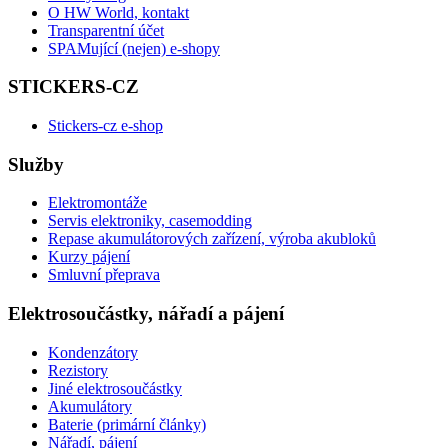
O HW World, kontakt
Transparentní účet
SPAMující (nejen) e-shopy
STICKERS-CZ
Stickers-cz e-shop
Služby
Elektromontáže
Servis elektroniky, casemodding
Repase akumulátorových zařízení, výroba akubloků
Kurzy pájení
Smluvní přeprava
Elektrosoučástky, nářadí a pájení
Kondenzátory
Rezistory
Jiné elektrosoučástky
Akumulátory
Baterie (primární články)
Nářadí, pájení