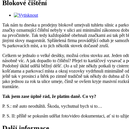
Blokové čištění
Tak nám tu dneska u prodejny blokově umejvali tuhletu silnic a parko
značky oznamující čištění nebyly v ulici ani minimální zákonnou dob
na prvočinitele. Tak tedy každopádně obehnali značkami asi tak pět b
jinými slovy magorstrát. Spřátelená firma provádějící odtah je samozře
% parkovacích míst, a to jich několik stovek dočasně zruší.
Celkem se jednalo o velké desítky, možná celou stovku aut. Jeden odtah
násobně víc. A jak dopadlo to čištění? Přejel to kartáčový vysavač a 
Podobný úklid udělá běžný déšť. (Jo a už jste někdy potkali ty ciste
košťatama a parkovací místa a okraj vozovky vydrhnuli minimálně od 
ještě tak v prosinci a štěrk po zimně tradičně tak někdy do dubna až č
jako jednou za rok ta ulice umeje, čímž se ovšem kryje masivní rozkrá
tramtárie.
Tak jsem zase úplně rád, že platím daně. Co vy?
P. S.: mě auto neodtáhli. Škoda, vychutnal bych si to…
P. S. II: příště se pokusím udělat foto/video dokumentaci, ať si to užije
Další informace