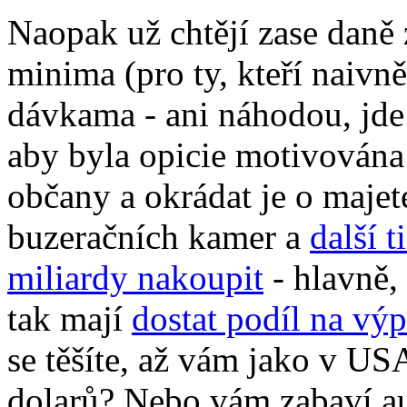
Naopak už chtějí zase daně z
minima (pro ty, kteří naivn
dávkama - ani náhodou, jde
aby byla opicie motivována
občany a okrádat je o majete
buzeračních kamer a
další t
miliardy nakoupit
- hlavně, 
tak mají
dostat podíl na vý
se těšíte, až vám jako v US
dolarů? Nebo vám zabaví aut