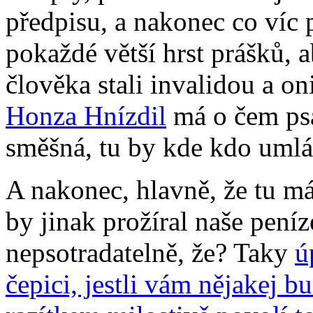
předpisu, a nakonec co víc 
pokaždé větší hrst prášků, 
člověka stali invalidou a on
Honza Hnízdil
má o čem psát
směšná, tu by kde kdo umlá
A nakonec, hlavně, že tu má
by jinak prožíral naše peníze
nepsotradatelně, že? Taky
ú
čepici, jestli vám nějakej 