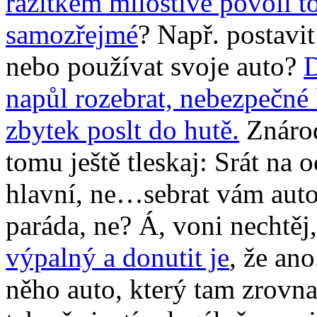
razítkem milostivě povolí to
samozřejmé
? Např. postavi
nebo používat svoje auto?
D
napůl rozebrat, nebezpečné 
zbytek poslt do hutě.
Znárod
tomu ještě tleskaj: Srát na 
hlavní, ne…sebrat vám auto 
paráda, ne? Á, voni nechtěj
výpalný a donutit je
, že ano
něho auto, který tam zrovn