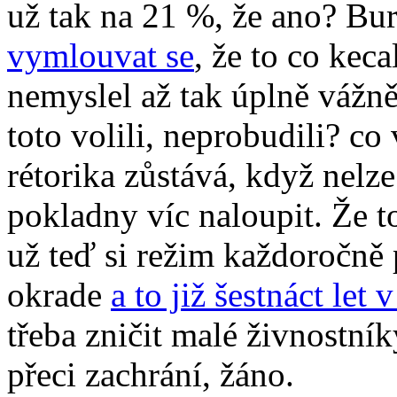
už tak na 21 %, že ano? Bur
vymlouvat se
, že to co kec
nemyslel až tak úplně vážně (
toto volili, neprobudili? c
rétorika zůstává, když nelze
pokladny víc naloupit. Že t
už teď si režim každoročně 
okrade
a to již šestnáct let 
třeba zničit malé živnostní
přeci zachrání, žáno.