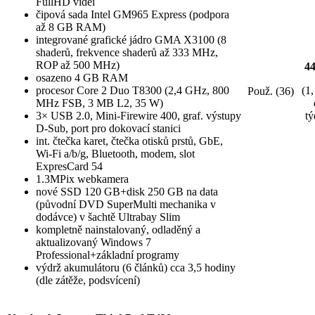
FullHD videí
čipová sada Intel GM965 Express (podpora
až 8 GB RAM)
integrované grafické jádro GMA X3100 (8
shaderů, frekvence shaderů až 333 MHz,
ROP až 500 MHz)
4
osazeno 4 GB RAM
procesor Core 2 Duo T8300 (2,4 GHz, 800
(1,
Použ. (36)
MHz FSB, 3 MB L2, 35 W)
3× USB 2.0, Mini-Firewire 400, graf. výstupy
tý
D-Sub, port pro dokovací stanici
int. čtečka karet, čtečka otisků prstů, GbE,
Wi-Fi a/b/g, Bluetooth, modem, slot
ExpresCard 54
1.3MPix webkamera
nové SSD 120 GB+disk 250 GB na data
(původní DVD SuperMulti mechanika v
dodávce) v šachtě Ultrabay Slim
kompletně nainstalovaný, odladěný a
aktualizovaný Windows 7
Professional+základní programy
výdrž akumulátoru (6 článků) cca 3,5 hodiny
(dle zátěže, podsvícení)