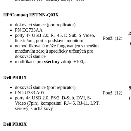
HP/Compaq HSTNN-Q03X
dokovací stanice (port replicator)
PN EQ733AA
1
porty 4× USB 2.0, RJ-45, D-Sub, S-Video,
Použ. (12)
line-in/out, port k podstavci monitoru
nemodifikovaná může fungovat jen s menším
množstvím zdrojů specificky určených pro
dokovací stanice
modifikace pro
všechny
zdroje +100,-
Dell PR01X
dokovací stanice (port replicator)
PN 2U333 A05
Použ. (12)
porty 4× USB 2.0, PS/2, D-Sub, DVI, S-
(
Video (7pin), kompozitní, RJ-45, RJ-11, LPT,
sériový, sluchátkový
Dell PR03X