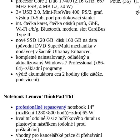
procesor Core 2 Duo T7400 (2,16 GHz, 667
(1,
Použ. (36)
MHz FSB, 4 MB L2, 34 W)
3× USB 2.0, Mini-FireWire 400, PS/2, graf.
tý
výstup D-Sub, port pro dokovací stanici
int. čtečka karet, čtečka otisků prstů, GbE,
Wi-Fi a/b/g, Bluetooth, modem, slot CardBus
Type II
nové SSD 120 GB+disk 160 GB na data
(původní DVD SuperMulti mechanika v
dodávce) v šachtě Ultrabay Enhanced
kompletně nainstalovaný, odladěný a
aktualizovaný Windows 7 Professional (x86-
64)+základní programy
výdrž akumulátoru cca 2 hodiny (dle zátěže,
podsvícení)
Notebook Lenovo ThinkPad T61
profesionálně repasovaný
notebook 14"
(rozlišení 1280×800 bodů)+zdroj 65 W
kvalitní odolné šasi z hořčíkového duralu s
plastovým nástřikem (odolné i proti
poškrábání)
vhodný pro kancelářské práce či přehrávání