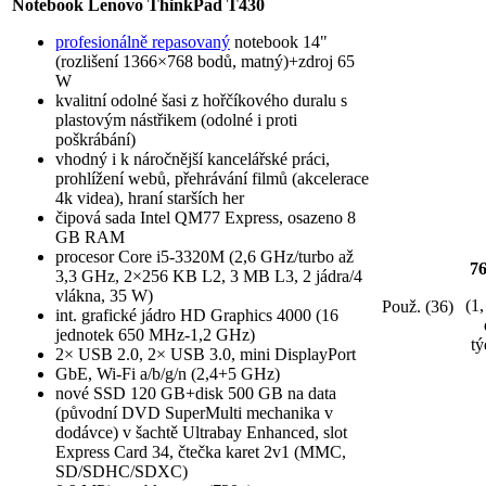
Notebook Lenovo ThinkPad T430
profesionálně repasovaný
notebook 14"
(rozlišení 1366×768 bodů, matný)+zdroj 65
W
kvalitní odolné šasi z hořčíkového duralu s
plastovým nástřikem (odolné i proti
poškrábání)
vhodný i k náročnější kancelářské práci,
prohlížení webů, přehrávání filmů (akcelerace
4k videa), hraní starších her
čipová sada Intel QM77 Express, osazeno 8
GB RAM
procesor Core i5-3320M (2,6 GHz/turbo až
7
3,3 GHz, 2×256 KB L2, 3 MB L3, 2 jádra/4
vlákna, 35 W)
(1,
Použ. (36)
int. grafické jádro HD Graphics 4000 (16
jednotek 650 MHz-1,2 GHz)
tý
2× USB 2.0, 2× USB 3.0, mini DisplayPort
GbE, Wi-Fi a/b/g/n (2,4+5 GHz)
nové SSD 120 GB+disk 500 GB na data
(původní DVD SuperMulti mechanika v
dodávce) v šachtě Ultrabay Enhanced, slot
Express Card 34, čtečka karet 2v1 (MMC,
SD/SDHC/SDXC)