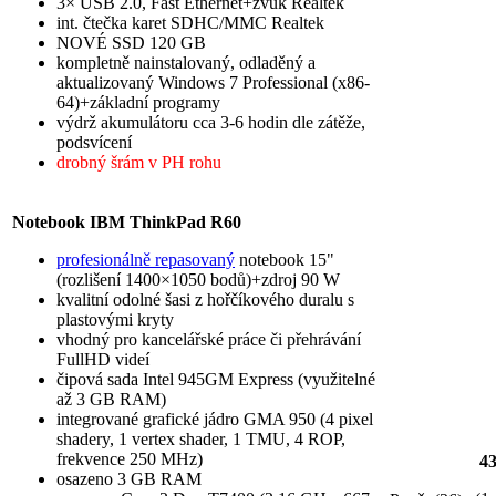
3× USB 2.0, Fast Ethernet+zvuk Realtek
int. čtečka karet SDHC/MMC Realtek
NOVÉ SSD 120 GB
kompletně nainstalovaný, odladěný a
aktualizovaný Windows 7 Professional (x86-
64)+základní programy
výdrž akumulátoru cca 3-6 hodin dle zátěže,
podsvícení
drobný šrám v PH rohu
Notebook IBM ThinkPad R60
profesionálně repasovaný
notebook 15"
(rozlišení 1400×1050 bodů)+zdroj 90 W
kvalitní odolné šasi z hořčíkového duralu s
plastovými kryty
vhodný pro kancelářské práce či přehrávání
FullHD videí
čipová sada Intel 945GM Express (využitelné
až 3 GB RAM)
integrované grafické jádro GMA 950 (4 pixel
shadery, 1 vertex shader, 1 TMU, 4 ROP,
frekvence 250 MHz)
4
osazeno 3 GB RAM