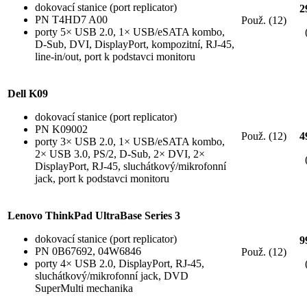
dokovací stanice (port replicator)
2
PN T4HD7 A00
Použ. (12)
porty 5× USB 2.0, 1× USB/eSATA kombo,
D-Sub, DVI, DisplayPort, kompozitní, RJ-45,
line-in/out, port k podstavci monitoru
Dell K09
dokovací stanice (port replicator)
PN K09002
Použ. (12)
4
porty 3× USB 2.0, 1× USB/eSATA kombo,
2× USB 3.0, PS/2, D-Sub, 2× DVI, 2×
DisplayPort, RJ-45, sluchátkový/mikrofonní
jack, port k podstavci monitoru
Lenovo ThinkPad UltraBase Series 3
dokovací stanice (port replicator)
9
PN 0B67692, 04W6846
Použ. (12)
porty 4× USB 2.0, DisplayPort, RJ-45,
sluchátkový/mikrofonní jack, DVD
SuperMulti mechanika