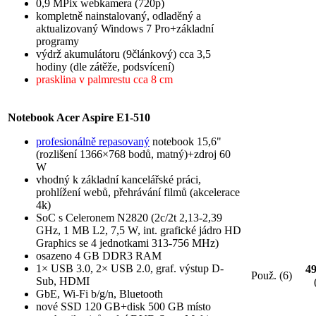
0,9 MPix webkamera (720p)
kompletně nainstalovaný, odladěný a
aktualizovaný Windows 7 Pro+základní
programy
výdrž akumulátoru (9článkový) cca 3,5
hodiny (dle zátěže, podsvícení)
prasklina v palmrestu cca 8 cm
Notebook Acer Aspire E1-510
profesionálně repasovaný
notebook 15,6"
(rozlišení 1366×768 bodů, matný)+zdroj 60
W
vhodný k základní kancelářské práci,
prohlížení webů, přehrávání filmů (akcelerace
4k)
SoC s Celeronem N2820 (2c/2t 2,13-2,39
GHz, 1 MB L2, 7,5 W, int. grafické jádro HD
Graphics se 4 jednotkami 313-756 MHz)
osazeno 4 GB DDR3 RAM
1× USB 3.0, 2× USB 2.0, graf. výstup D-
4
Použ. (6)
Sub, HDMI
GbE, Wi-Fi b/g/n, Bluetooth
nové SSD 120 GB+disk 500 GB místo