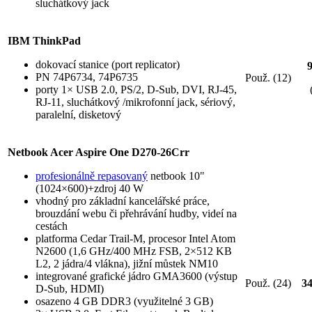
sluchátkový jack
IBM ThinkPad
dokovací stanice (port replicator)
PN 74P6734, 74P6735
Použ. (12)
porty 1× USB 2.0, PS/2, D-Sub, DVI, RJ-45,
RJ-11, sluchátkový /mikrofonní jack, sériový,
paralelní, disketový
Netbook Acer Aspire One D270-26Crr
profesionálně repasovaný
netbook 10"
(1024×600)+zdroj 40 W
vhodný pro základní kancelářské práce,
brouzdání webu či přehrávání hudby, videí na
cestách
platforma Cedar Trail-M, procesor Intel Atom
N2600 (1,6 GHz/400 MHz FSB, 2×512 KB
L2, 2 jádra/4 vlákna), jižní můstek NM10
integrované grafické jádro GMA3600 (výstup
Použ. (24)
3
D-Sub, HDMI)
osazeno 4 GB DDR3 (využitelné 3 GB)