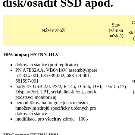
disk/osadit SSD apod.
C
Stav
Název zboží
(záruka
Sk
měsíců)
(
HP/Compaq HSTNN-I11X
dokovací stanice (port replicator)
PN A7E32AA, VB044AV, assembly/spare
575324-001, 685339-002, 688169-001,
581597-001
1
porty 4× USB 2.0, PS/2, RJ-45, D-Sub, DVI,
Použ. (12)
DisplayPort, LPT, serial, line-in/out, port k
(
podstavci monitoru aj.
nemodifikovaná funguje jen s menším
množstvím zdrojů specificky určených pro
dokovací stanice
modifikace pro
všechny
zdroje +100,-