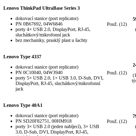
Lenovo ThinkPad UltraBase Series 3
dokovací stanice (port replicator)
5
PN 0B67692, 04W6846
Použ. (12)
porty 4× USB 2.0, DisplayPort, RJ-45,
sluchátkový/mikrofonní jack
bez mechaniky, prasklý plast u šachty
Lenovo Type 4337
2
dokovací stanice (port replicator)
PN 0C10040, 04W3940
Použ. (12)
(
porty 5× USB 2.0, 1× USB 3.0, D-Sub, DVI,
tý
DisplayPort, RJ-45, sluchátkový/mikrofonní
jack
Lenovo Type 40A1
dokovací stanice (port replicator)
7
PN SD20F82751, 00HM918
Použ. (12)
porty 3× USB 2.0 (jeden nabíjecí), 3× USB
3.0, D-Sub, DVI, DisplayPort, RJ-45,