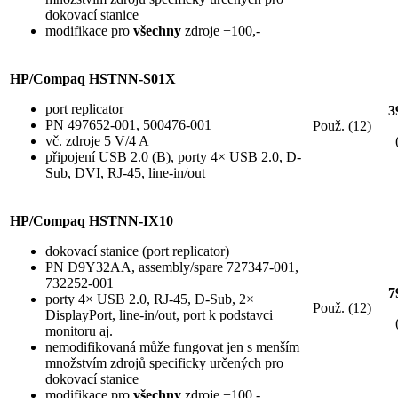
dokovací stanice
modifikace pro
všechny
zdroje +100,-
HP/Compaq HSTNN-S01X
port replicator
3
PN 497652-001, 500476-001
Použ. (12)
vč. zdroje 5 V/4 A
připojení USB 2.0 (B), porty 4× USB 2.0, D-
Sub, DVI, RJ-45, line-in/out
HP/Compaq HSTNN-IX10
dokovací stanice (port replicator)
PN D9Y32AA, assembly/spare 727347-001,
732252-001
7
porty 4× USB 2.0, RJ-45, D-Sub, 2×
Použ. (12)
DisplayPort, line-in/out, port k podstavci
monitoru aj.
nemodifikovaná může fungovat jen s menším
množstvím zdrojů specificky určených pro
dokovací stanice
modifikace pro
všechny
zdroje +100,-