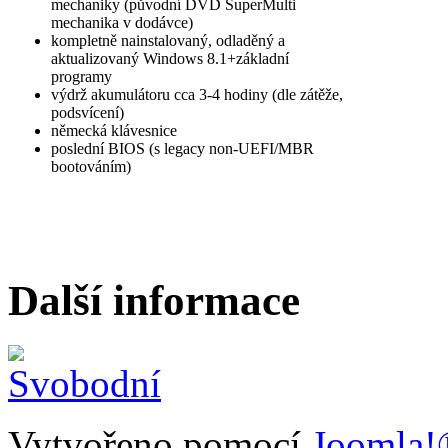
mechaniky (původní DVD SuperMulti
mechanika v dodávce)
kompletně nainstalovaný, odladěný a
aktualizovaný Windows 8.1+základní
programy
výdrž akumulátoru cca 3-4 hodiny (dle zátěže,
podsvícení)
německá klávesnice
poslední BIOS (s legacy non-UEFI/MBR
bootováním)
Další informace
Vytvořeno pomocí
Joomla!