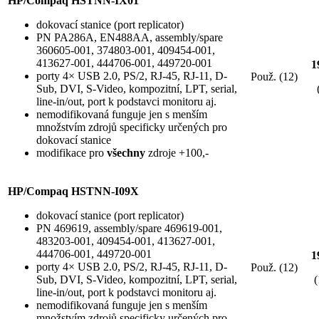
HP/Compaq HSTNN-IX01
dokovací stanice (port replicator)
PN PA286A, EN488AA, assembly/spare
360605-001, 374803-001, 409454-001,
413627-001, 444706-001, 449720-001
1
porty 4× USB 2.0, PS/2, RJ-45, RJ-11, D-
Použ. (12)
Sub, DVI, S-Video, kompozitní, LPT, serial,
line-in/out, port k podstavci monitoru aj.
nemodifikovaná funguje jen s menším
množstvím zdrojů specificky určených pro
dokovací stanice
modifikace pro
všechny
zdroje +100,-
HP/Compaq HSTNN-I09X
dokovací stanice (port replicator)
PN 469619, assembly/spare 469619-001,
483203-001, 409454-001, 413627-001,
444706-001, 449720-001
1
porty 4× USB 2.0, PS/2, RJ-45, RJ-11, D-
Použ. (12)
Sub, DVI, S-Video, kompozitní, LPT, serial,
(
line-in/out, port k podstavci monitoru aj.
nemodifikovaná funguje jen s menším
množstvím zdrojů specificky určených pro