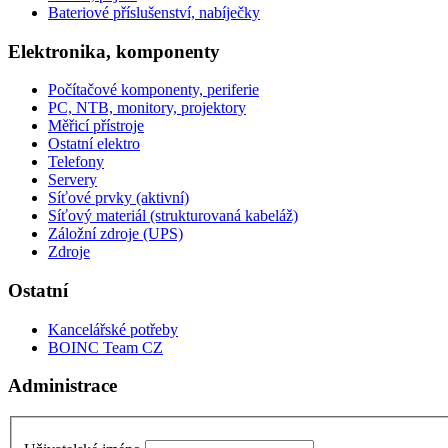
Bateriové příslušenství, nabíječky
Elektronika, komponenty
Počítačové komponenty, periferie
PC, NTB, monitory, projektory
Měřicí přístroje
Ostatní elektro
Telefony
Servery
Síťové prvky (aktivní)
Síťový materiál (strukturovaná kabeláž)
Záložní zdroje (UPS)
Zdroje
Ostatní
Kancelářské potřeby
BOINC Team CZ
Administrace