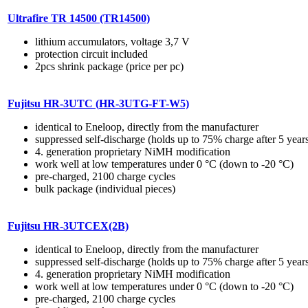
Ultrafire TR 14500 (TR14500)
lithium accumulators, voltage 3,7 V
protection circuit included
2pcs shrink package (price per pc)
Fujitsu HR-3UTC (
HR-3UTG-FT-W5)
identical to Eneloop, directly from the manufacturer
suppressed self-discharge (holds up to 75% charge after 5 year
4. generation proprietary NiMH modification
work well at low temperatures under 0 °C (down to -20 °C)
pre-charged, 2100 charge cycles
bulk package (individual pieces)
Fujitsu HR-3UTCEX(2B)
identical to Eneloop, directly from the manufacturer
suppressed self-discharge (holds up to 75% charge after 5 year
4. generation proprietary NiMH modification
work well at low temperatures under 0 °C (down to -20 °C)
pre-charged, 2100 charge cycles