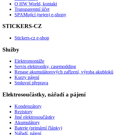
O HW World, kontakt
Transparentní účet
SPAMující (nejen) e-shopy
STICKERS-CZ
Stickers-cz e-shop
Služby
Elektromontáže
Servis elektroniky, casemodding
Repase akumulátorových zařízení, výroba akubloků
Kurzy pájení
Smluvní přeprava
Elektrosoučástky, nářadí a pájení
Kondenzátory
Rezistory
Jiné elektrosoučástky
Akumulátory
Baterie (primární články)
Nářadí, pájení