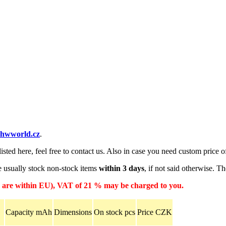
t)hwworld.cz
.
ted here, feel free to contact us. Also in case you need custom price off
We usually stock non-stock items
within 3 days
, if not said otherwise. Th
ou are within EU), VAT of 21 % may be charged to you.
Capacity mAh
Dimensions
On stock pcs
Price CZK