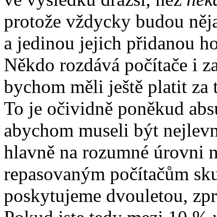
protože vždycky budou něja
a jedinou jejich přidanou 
Někdo rozdává počítače i z
bychom měli ještě platit za t
To je očividně poněkud absu
abychom museli být nejlevně
hlavně na rozumné úrovni ne
repasovaným počítačům skut
poskytujeme dvouletou, zpra