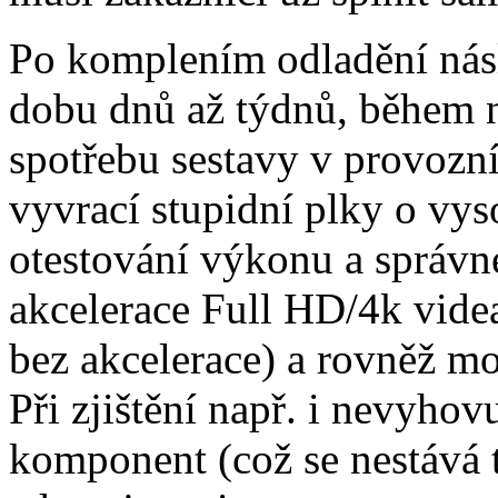
Po komplením odladění násl
dobu dnů až týdnů, během 
spotřebu sestavy v provozní
vyvrací stupidní plky o vys
otestování výkonu a správné
akcelerace Full HD/4k videa
bez akcelerace) a rovněž m
Při zjištění např. i nevyhov
komponent (což se nestává t