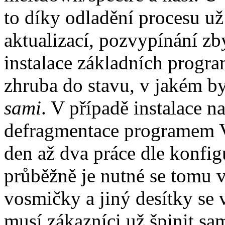
to díky odladění procesu už
aktualizací, pozvypínání zb
instalace základních progra
zhruba do stavu, v jakém b
sami
. V případě instalace 
defragmentace programem Vo
den až dva práce dle konfigu
průběžně je nutné se tomu 
vosmičky a jiný desítky se v
musí zákazníci už špinit sam