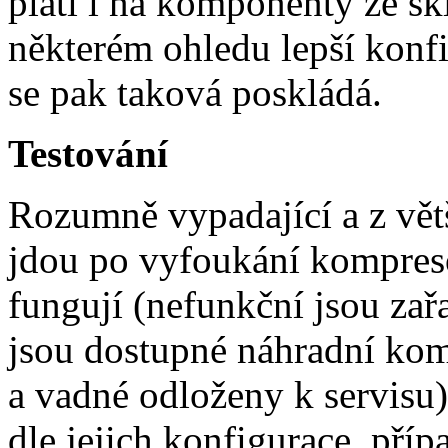
platí i na komponenty ze s
některém ohledu lepší konfig
se pak taková poskládá.
Testování
Rozumně vypadající a z větš
jdou po vyfoukání kompres
fungují (nefunkční jsou za
jsou dostupné náhradní ko
a vadné odloženy k servisu
dle jejich konfigurace, příp