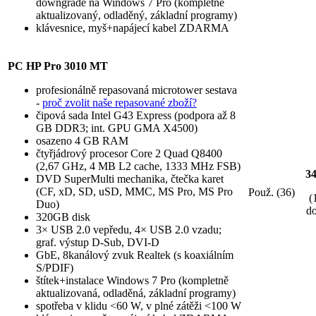
downgrade na Windows 7 Pro (kompletně
aktualizovaný, odladěný, základní programy)
klávesnice, myš+napájecí kabel ZDARMA
PC HP Pro 3010 MT
profesionálně repasovaná microtower sestava
-
proč zvolit naše repasované zboží?
čipová sada Intel G43 Express (podpora až 8
GB DDR3; int. GPU GMA X4500)
osazeno 4 GB RAM
čtyřjádrový procesor Core 2 Quad Q8400
(2,67 GHz, 4 MB L2 cache, 1333 MHz FSB)
3
DVD SuperMulti mechanika, čtečka karet
(CF, xD, SD, uSD, MMC, MS Pro, MS Pro
Použ. (36)
(
Duo)
do
320GB disk
3× USB 2.0 vepředu, 4× USB 2.0 vzadu;
graf. výstup D-Sub, DVI-D
GbE, 8kanálový zvuk Realtek (s koaxiálním
S/PDIF)
štítek+instalace Windows 7 Pro (kompletně
aktualizovaná, odladěná, základní programy)
spotřeba v klidu <60 W, v plné zátěži <100 W