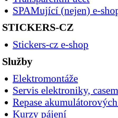
SPAMující (nejen) e-sho
STICKERS-CZ
Stickers-cz e-shop
Služby
Elektromontáže
Servis elektroniky, case
Repase akumulátorových 
Kurzy pájení