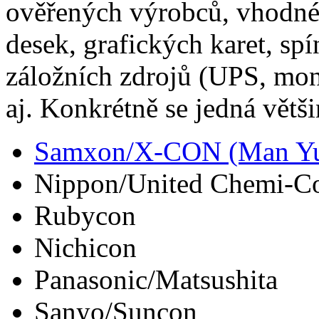
ověřených výrobců, vhodné 
desek, grafických karet, sp
záložních zdrojů (UPS, moni
aj. Konkrétně se jedná větš
Samxon/X-CON (Man Y
Nippon/United Chemi-C
Rubycon
Nichicon
Panasonic/Matsushita
Sanyo/Suncon