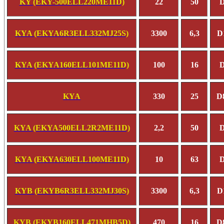
KY (EKY-500ELL220ME11D)
22
50
D
KYA (EKYA6R3ELL332MJ25S)
3300
6,3
D
KYA (EKYA160ELL101ME11D)
100
16
D
KYA
330
25
D
KYA (EKYA500ELL2R2ME11D)
2,2
50
D
KYA (EKYA630ELL100ME11D)
10
63
D
KYB (EKYB6R3ELL332MJ30S)
3300
6,3
D
KYB (EKYB160ELL471MHB5D)
470
16
D