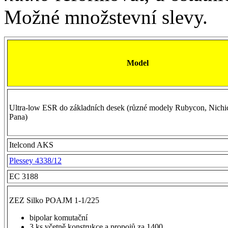
Možné množstevní slevy.
Model
Ultra-low ESR do základních desek (různé modely Rubycon, Nichi
Pana)
Itelcond AKS
Plessey 4338/12
EC 3188
ZEZ Silko POAJM 1-1/225
bipolar komutační
3 ks včetně konstrukce a propojů za 1400