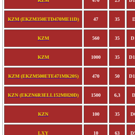
KZM
470
25
D1
KZM (EKZM350ETD470ME11D)
47
35
D
KZM
560
35
D
KZM
1000
35
D1
KZM (EKZM500ETE471MK20S)
470
50
D1
KZN (EKZN6R3ELL152MH20D)
1500
6,3
D
KZN
100
35
D
LXY
10
63
D