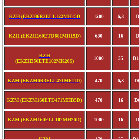
KZH (EKZH6R3ELL122MH15D
1200
6,3
D
KZH (EKZH160ETD681MH15D)
680
16
D
KZH
1000
35
D1
(EKZH350ETE102MK20S)
KZM (EKZM6R3ELL471MF11D)
470
6,3
D
KZM (EKZM160ETD471MHB5D)
470
16
D
KZM (EKZM160ELL102MH20D)
1000
16
D