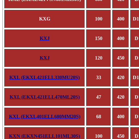
KXG
100
400
D1
KXJ
150
400
D
KXJ
120
450
D
KXL (EKXL421ELL330MU20S)
33
420
D1
KXL (EKXL421ELL470ML20S)
47
420
D
KXL (EKXL401ELL680MM20S)
68
400
D
KXN (EKXN451ELL101ML30S)
100
450
D