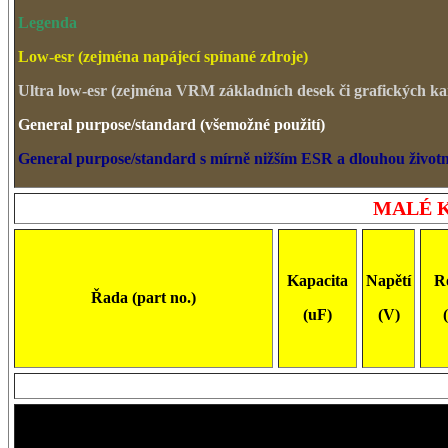
Legenda
Low-esr (zejména napájecí spínané zdroje)
Ultra low-esr (zejména VRM základních desek či grafických ka
General purpose/standard (všemožné použití)
General purpose/standard s mírně nižším ESR a dlouhou životn
MALÉ 
Kapacita
Napětí
R
Řada (part no.)
(uF)
(V)