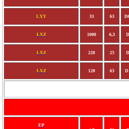
LXY
33
63
D
LXZ
1000
6,3
D
LXZ
220
25
D
LXZ
120
63
D
EP