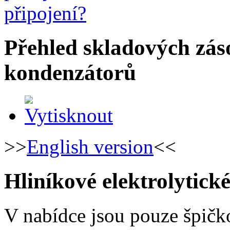
Přehled skladových záso
kondenzátorů
>>
English version
<<
Hliníkové elektrolytick
V nabídce jsou pouze špičk