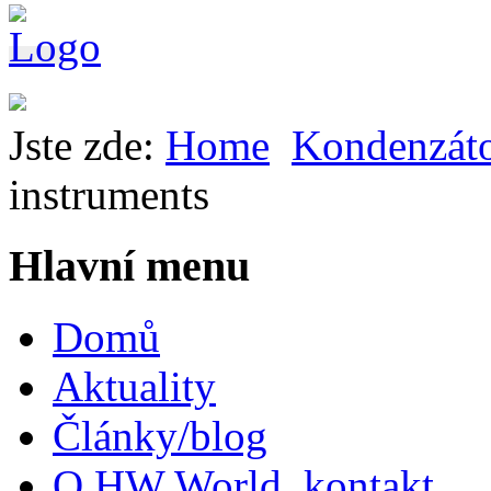
Jste zde:
Home
Kondenzát
instruments
Hlavní menu
Domů
Aktuality
Články/blog
O HW World, kontakt