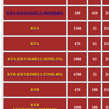
KXN (EKXN451ELL181MM40S)
180
450
D
KYA
1500
35
D1
KYA
470
63
D1
KYA (EKYA630ELL102ML25S)
1000
63
D
KYB (EKYB350ELL472ML40S)
4700
35
D
KYB
470
100
D1
KYB
1000
100
D