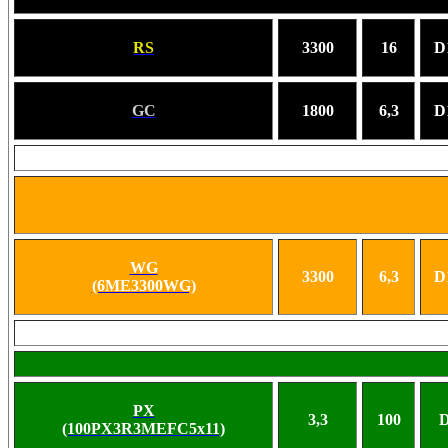
RS
3300
16
D
GC
1800
6,3
D
WG
3300
6,3
D
(6ME3300WG)
PX
3,3
100
D
(100PX3R3MEFC5x11)