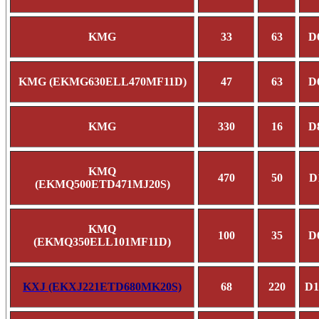
KMG
33
63
D
KMG (EKMG630ELL470MF11D)
47
63
D
KMG
330
16
D
KMQ
470
50
D
(EKMQ500ETD471MJ20S)
KMQ
100
35
D
(EKMQ350ELL101MF11D)
KXJ (EKXJ221ETD680MK20S)
68
220
D1