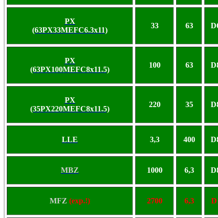
PX
33
63
D
(63PX33MEFC6.3x11)
PX
100
63
D
(63PX100MEFC8x11.5)
PX
220
35
D
(35PX220MEFC8x11.5)
LLE
3,3
400
D
MBZ
1000
6,3
D
MFZ
(exp.!)
2700
6,3
D