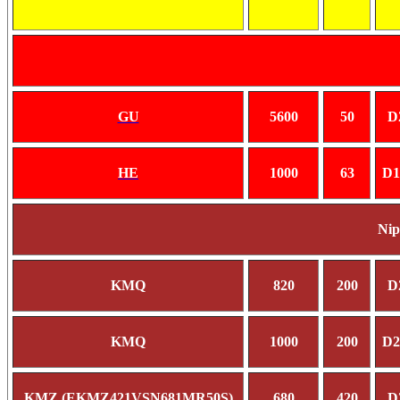
GU
5600
50
D
HE
1000
63
D1
Ni
KMQ
820
200
D
KMQ
1000
200
D2
KMZ (EKMZ421VSN681MR50S)
680
420
D