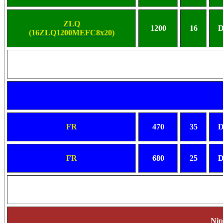
ZLQ
1200
16
D
(16ZLQ1200MEFC8x20)
FR
470
35
D
FR
680
25
D
Ni