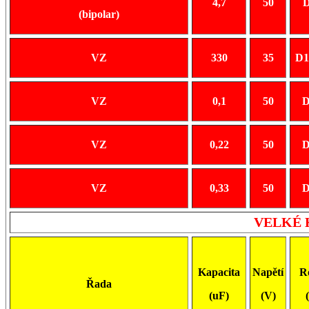
4,7
50
D
(bipolar)
VZ
330
35
D1
VZ
0,1
50
D
VZ
0,22
50
D
VZ
0,33
50
D
VELKÉ
Kapacita
Napětí
R
Řada
(uF)
(V)