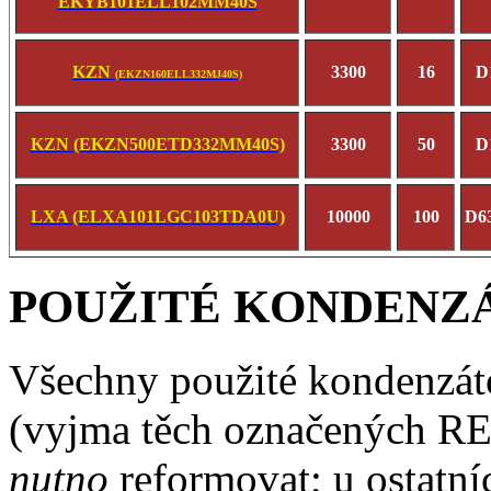
EKYB101ELL102MM40S
KZN
3300
16
D
(EKZN160ELL332MJ40S)
KZN (EKZN500ETD332MM40S)
3300
50
D
LXA (ELXA101LGC103TDA0U)
10000
100
D6
POUŽITÉ KONDENZ
Všechny použité kondenzátor
(vyjma těch označených RE
nutno
reformovat; u ostatní