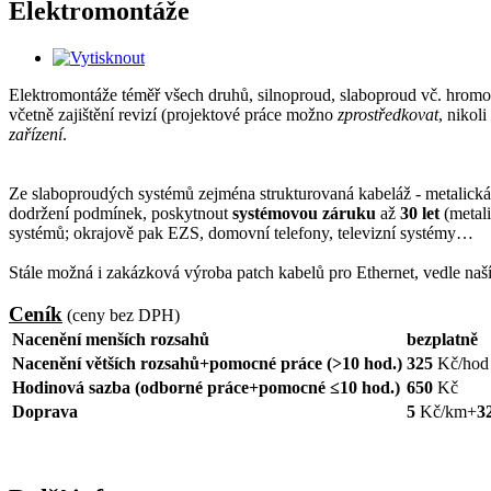
Elektromontáže
Elektromontáže téměř všech druhů, silnoproud, slaboproud vč. hromo
včetně zajištění revizí (projektové práce možno
zprostředkovat
, nikol
zařízení
.
Ze slaboproudých systémů zejména strukturovaná kabeláž - metalická i
dodržení podmínek, poskytnout
systémovou záruku
až
30 let
(metali
systémů; okrajově pak EZS, domovní telefony, televizní systémy…
Stále možná i zakázková výroba patch kabelů pro Ethernet, vedle naš
Ceník
(ceny bez DPH)
Nacenění menších rozsahů
bezplatně
Nacenění větších rozsahů+pomocné práce (>10 hod.)
325
Kč/hod
Hodinová sazba (odborné práce+pomocné ≤10 hod.)
650
Kč
Doprava
5
Kč/km+
3