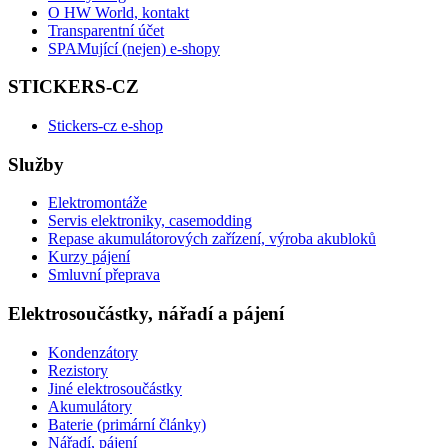
O HW World, kontakt
Transparentní účet
SPAMující (nejen) e-shopy
STICKERS-CZ
Stickers-cz e-shop
Služby
Elektromontáže
Servis elektroniky, casemodding
Repase akumulátorových zařízení, výroba akubloků
Kurzy pájení
Smluvní přeprava
Elektrosoučástky, nářadí a pájení
Kondenzátory
Rezistory
Jiné elektrosoučástky
Akumulátory
Baterie (primární články)
Nářadí, pájení