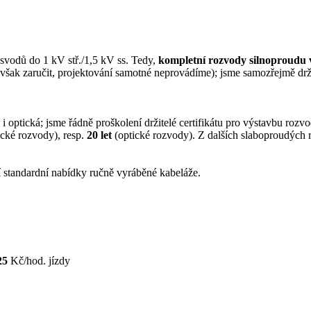
svodů do 1 kV stř./1,5 kV ss. Tedy,
kompletní rozvody silnoproudu
i však zaručit, projektování samotné neprovádíme); jsme samozřejmě drž
 optická; jsme řádně proškolení držitelé certifikátu pro výstavbu roz
cké rozvody), resp.
20 let
(optické rozvody). Z dalších slaboproudýc
í standardní nabídky ručně vyráběné kabeláže.
25
Kč/hod. jízdy