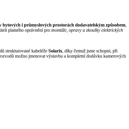
 v bytových i průmyslových prostorách dodavatelským způsobem
,
iteli platného oprávnění pro
montáže, opravy a zkoušky elektrických
vodů strukturované kabeléže
Solarix
, díky čemuž jsme schopni, při
h rozvodů možno jmenovat výstavbu a kompletní dodávku kamerových