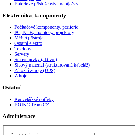
Bateriové příslušenství, nabíječky
Elektronika, komponenty
Počítačové komponenty, periferie
PC, NTB, monitory, projektory
Měřicí přístroje
Ostatní elektro
Telefony
Servery
Síťové prvky (aktivní)
Síťový materiál (strukturovaná kabeláž)
Záložní zdroje (UPS)
Zdroje
Ostatní
Kancelářské potřeby
BOINC Team CZ
Administrace