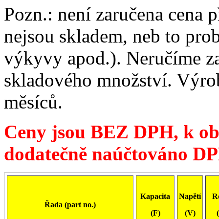
Pozn.: není zaručena cena p
nejsou skladem, neb to prob
výkyvy apod.). Neručíme z
skladového množství. Výrob
měsíců.
Ceny jsou BEZ DPH, k ob
dodatečně naúčtováno D
Kapacita
Napětí
R
Řada (part no.)
(F)
(V)