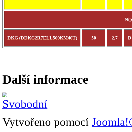
Ni
DKG (DDKG2R7ELL500KM40T)
50
2,7
D
Další informace
Vytvořeno pomocí
Joomla!