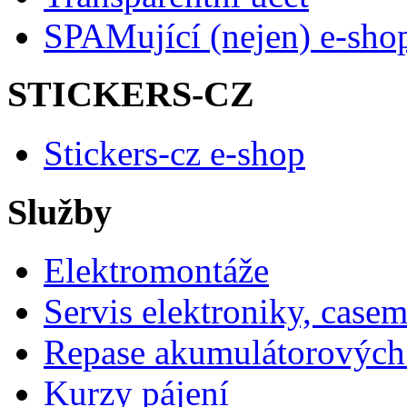
SPAMující (nejen) e-sho
STICKERS-CZ
Stickers-cz e-shop
Služby
Elektromontáže
Servis elektroniky, case
Repase akumulátorových 
Kurzy pájení