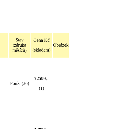
Stav
Cena Kč
(záruka
Obrázek
(skladem)
měsíců)
72599
,-
Použ. (36)
(1)