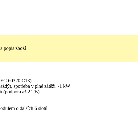
a popis zboží
× IEC 60320 C13)
ždý), spotřeba v plné zátěži ~1 kW
 (podpora až 2 TB)
odulem o dalších 6 slotů