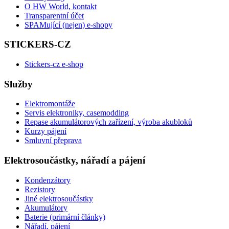
O HW World, kontakt
Transparentní účet
SPAMující (nejen) e-shopy
STICKERS-CZ
Stickers-cz e-shop
Služby
Elektromontáže
Servis elektroniky, casemodding
Repase akumulátorových zařízení, výroba akubloků
Kurzy pájení
Smluvní přeprava
Elektrosoučástky, nářadí a pájení
Kondenzátory
Rezistory
Jiné elektrosoučástky
Akumulátory
Baterie (primární články)
Nářadí, pájení