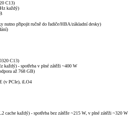
320 C13)
GHz každý)
GB
ky nutno připojit ručně do řadiče/HBA/základní desky)
ání)
60320 C13)
 každý) - spotřeba v plné zátěži ~400 W
odpora až 768 GB)
E (v PCIe), iLO4
 cache každý) - spotřeba bez zátěže ~215 W, v plné zátěži ~320 W