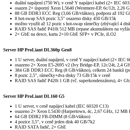
duální napájení (750 W), v ceně Y napájecí kabel (2× IEC 60
osazen 2× úsporný Xeon L5640 (Westmere-EP, 6c/12t, 2,26 
88 GB DDR3 ECC Reg (3,66 GB/vlákno), podpora až 192 
8 hot-swap SAS pozic 3,5" osazeno disky 450 GB/15k
možno využít až 12 pozic s hot-swap rámečky (zbývající 4 dis
RAID SAS řadič P410i 512 MB (repase akumulátoru na vyžád
2× GbE na desce, karta 2×10 GbE SFP+ v PCIe, iLO2
Server HP ProLiant DL360p Gen8
1 U server, duální napájení, v ceně Y napájecí kabel (2× IEC 
osazeno 2× Xeon E5-2695 v2 (Ivy Bridge-EP, 12c/24t, 2,4 GHz
384 GB DDR3 ECC Reg (8 GB/vlákno), celkem 24 banků (p
8 pozic 2,5", rámečky+dva disky 73 GB/15k v ceně
RAID SAS řadič P420i 1 GB (vč. superkondenzátoru), 4× Gb
Server HP ProLiant DL160 G5
1 U server, v ceně napájecí kabel (IEC 60320 C13)
osazeno 2× Xeon L5430 (Harpertown, 4c, 2,67 GHz, 12 MB L2
64 GB DDR2 FB-DIMM (8 GB/vlákno)
4 pozice 3,5", v ceně jeden disk 40 GB/7k2
RAID SATA řadič, 2× GbE