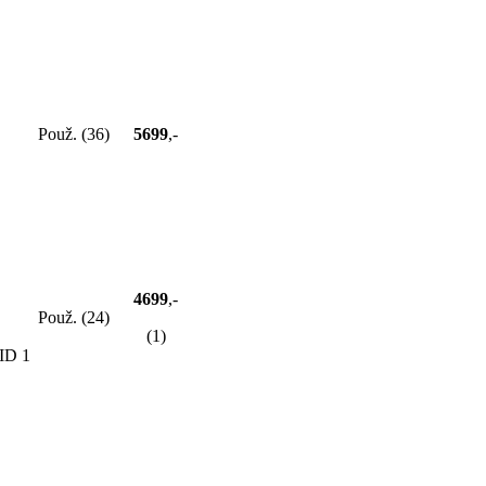
Použ. (36)
5699
,-
4699
,-
Použ. (24)
(1)
AID 1