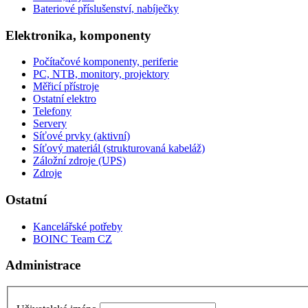
Bateriové příslušenství, nabíječky
Elektronika, komponenty
Počítačové komponenty, periferie
PC, NTB, monitory, projektory
Měřicí přístroje
Ostatní elektro
Telefony
Servery
Síťové prvky (aktivní)
Síťový materiál (strukturovaná kabeláž)
Záložní zdroje (UPS)
Zdroje
Ostatní
Kancelářské potřeby
BOINC Team CZ
Administrace