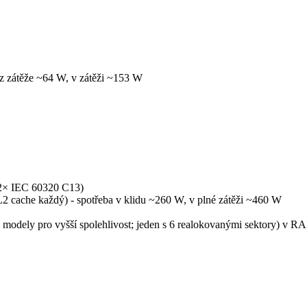
z zátěže ~64 W, v zátěži ~153 W
 (2× IEC 60320 C13)
 cache každý) - spotřeba v klidu ~260 W, v plné zátěži ~460 W
 modely pro vyšší spolehlivost; jeden s 6 realokovanými sektory) v R