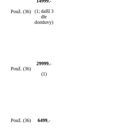
14999
,-
(1; další 3
Použ. (36)
dle
domluvy)
29999
,-
Použ. (36)
(1)
Použ. (36)
6499
,-