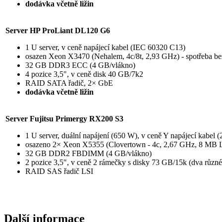
dodávka včetně ližin
Server HP ProLiant DL120 G6
1 U server, v ceně napájecí kabel (IEC 60320 C13)
osazen Xeon X3470 (Nehalem, 4c/8t, 2,93 GHz) - spotřeba be
32 GB DDR3 ECC (4 GB/vlákno)
4 pozice 3,5", v ceně disk 40 GB/7k2
RAID SATA řadič, 2× GbE
dodávka včetně ližin
Server Fujitsu Primergy RX200 S3
1 U server, duální napájení (650 W), v ceně Y napájecí kabel
osazeno 2× Xeon X5355 (Clovertown - 4c, 2,67 GHz, 8 MB L2
32 GB DDR2 FBDIMM (4 GB/vlákno)
2 pozice 3,5", v ceně 2 rámečky s disky 73 GB/15k (dva různé
RAID SAS řadič LSI
Další informace