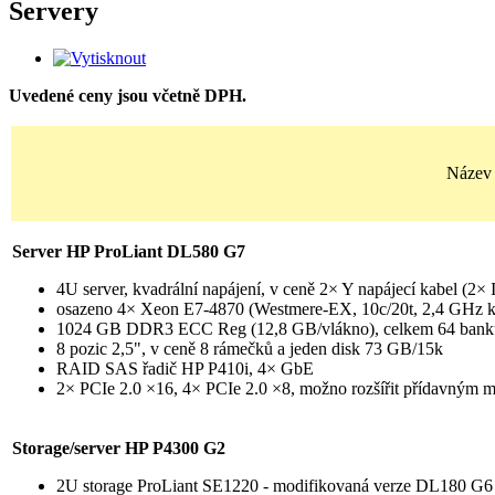
Servery
Uvedené ceny jsou včetně DPH.
Název 
Server HP ProLiant DL580 G7
4U server, kvadrální napájení, v ceně 2× Y napájecí kabel (2
osazeno 4× Xeon E7-4870 (Westmere-EX, 10c/20t, 2,4 GHz ka
1024 GB DDR3 ECC Reg (12,8 GB/vlákno), celkem 64 banků
8 pozic 2,5", v ceně 8 rámečků a jeden disk 73 GB/15k
RAID SAS řadič HP P410i, 4× GbE
2× PCIe 2.0 ×16, 4× PCIe 2.0 ×8, možno rozšířit přídavným m
Storage/server HP P4300 G2
2U storage ProLiant SE1220 - modifikovaná verze DL180 G6