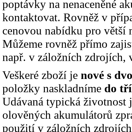
poptávky na nenaceněné ak
kontaktovat. Rovněž v příp
cenovou nabídku pro větší 
Můžeme rovněž přímo zajis
např. v záložních zdrojích, 
Veškeré zboží je
nové s dv
položky naskladníme
do tř
Udávaná typická životnost j
olověných akumulátorů zpr
použití v záložních zdrojíc