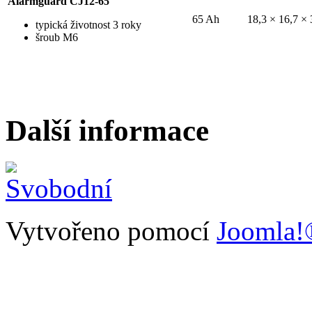
Alarmguard CJ12-65
65 Ah
18,3 × 16,7 × 
typická životnost 3 roky
šroub M6
Další informace
Vytvořeno pomocí
Joomla!