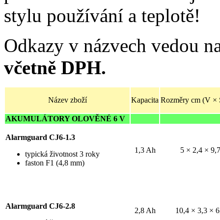
stylu používání a teplotě!
Odkazy v názvech vedou na
včetně DPH.
Název zboží
Kapacita
Rozměry cm (V × 
AKUMULÁTORY OLOVĚNÉ 6 V
Alarmguard CJ6-1.3
1,3 Ah
5 × 2,4 × 9,
typická životnost 3 roky
faston F1 (4,8 mm)
Alarmguard CJ6-2.8
2,8 Ah
10,4 × 3,3 × 6