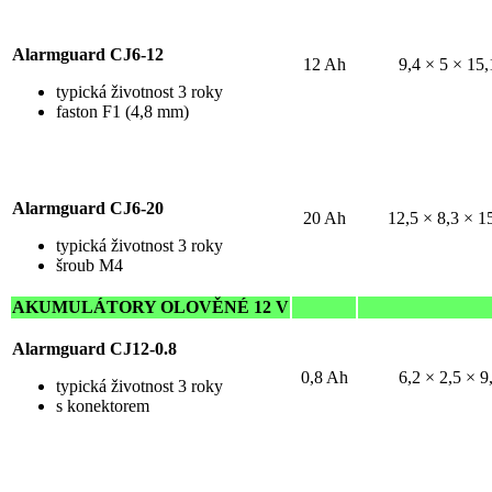
Alarmguard CJ6-12
12 Ah
9,4 × 5 × 15,
typická životnost 3 roky
faston F1 (4,8 mm)
Alarmguard CJ6-20
20 Ah
12,5 × 8,3 × 1
typická životnost 3 roky
šroub M4
AKUMULÁTORY OLOVĚNÉ 12 V
Alarmguard CJ12-0.8
0,8 Ah
6,2 × 2,5 × 9
typická životnost 3 roky
s konektorem