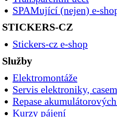
SPAMující (nejen) e-sho
STICKERS-CZ
Stickers-cz e-shop
Služby
Elektromontáže
Servis elektroniky, case
Repase akumulátorových 
Kurzy pájení