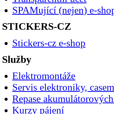
SPAMující (nejen) e-sho
STICKERS-CZ
Stickers-cz e-shop
Služby
Elektromontáže
Servis elektroniky, case
Repase akumulátorových 
Kurzy pájení