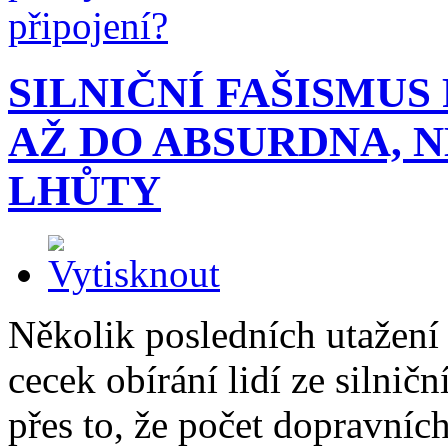
SILNIČNÍ FAŠISMUS
AŽ DO ABSURDNA, 
LHŮTY
Několik posledních utažení
cecek obírání lidí ze silnič
přes to, že počet dopravníc