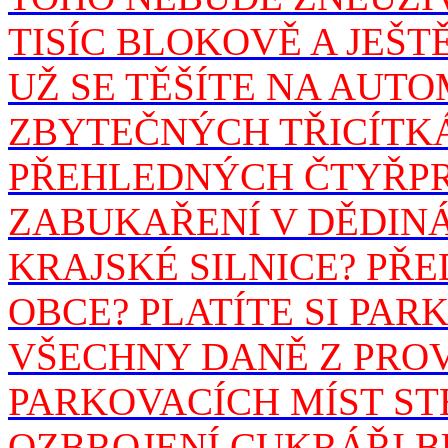
TISÍC BLOKOVĚ A JEŠT
UŽ SE TĚŠÍTE NA AUT
ZBYTEČNÝCH TŘICÍTK
PŘEHLEDNÝCH ČTYŘPR
ZABUKAŘENÍ V DĚDINÁ
KRAJSKÉ SILNICE? PŘ
OBCE? PLATÍTE SI PA
VŠECHNY DANĚ Z PROV
PARKOVACÍCH MÍST ST
OZBROJENÍ CUKRÁŘI BU