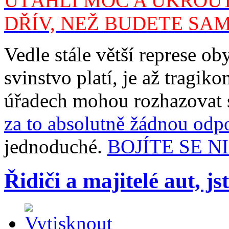
UTÁHLI MOC A UKROUT
DŘÍV, NEŽ BUDETE SAM
Vedle stále větší represe oby
svinstvo platí, je až tragik
úřadech mohou rozhazovat s
za to absolutně žádnou odp
jednoduché.
BOJÍTE SE N
Řidiči a majitelé aut, jst