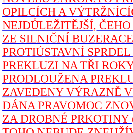
OPILCÍCH A VÝTRŽNÍC
NEJDŮLEŽITĚJŠÍ, ČEHO
ZE SILNIČNÍ BUZERACE
PROTIÚSTAVNÍ SPRDEL
PREKLUZI NA TŘI ROKY
PRODLOUŽENA PREKLU
ZAVEDENY VÝRAZNĚ VY
DÁNA PRAVOMOC ZNO
ZA DROBNÉ PRKOTINY 
TOHO NEBUDE ZNEUŽÍVA