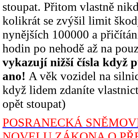
stoupat. Přitom vlastně nikd
kolikrát se zvýšil limit ško
nynějších 100000 a přičítán
hodin po nehodě až na pou
vykazují nižší čísla když 
ano!
A věk vozidel na silnic
když lidem zdaníte vlastnict
opět stoupat)
POSRANECKÁ SNĚMOV
NOVELU ZÁKONA O PŘE