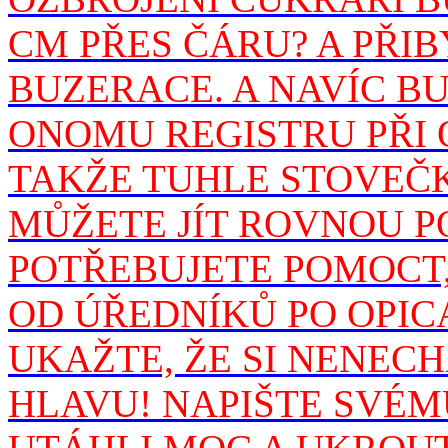
CM PŘES ČÁRU? A PŘIB
BUZERACE. A NAVÍC B
ONOMU REGISTRU PŘI 
TAKŽE TUHLE STOVEČKA
MŮŽETE JÍT ROVNOU P
POTŘEBUJETE POMOCT,
OD ÚŘEDNÍKŮ PO OPIC
UKAŽTE, ŽE SI NENEC
HLAVU! NAPIŠTE SVÉM