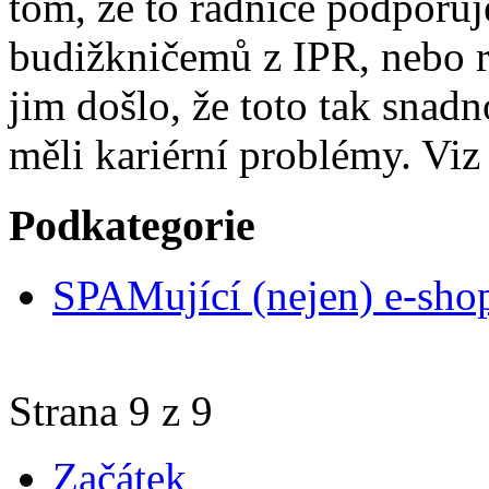
tom, že to radnice podporu
budižkničemů z IPR, nebo r
jim došlo, že toto tak snad
měli kariérní problémy. Vi
Podkategorie
SPAMující (nejen) e-sho
Strana 9 z 9
Začátek