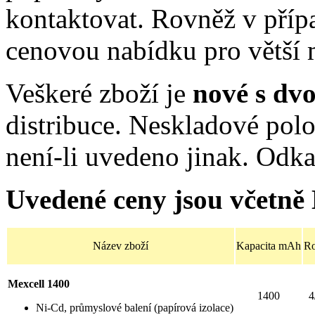
kontaktovat. Rovněž v příp
cenovou nabídku pro větší 
Veškeré zboží je
nové s dv
distribuce. Neskladové po
není-li uvedeno jinak. Odk
Uvedené ceny jsou včetně
Název zboží
Kapacita mAh
R
Mexcell 1400
1400
4
Ni-Cd, průmyslové balení (papírová izolace)