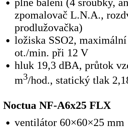
plné balení (4 šroubky, an
zpomalovač L.N.A., rozd
prodlužovačka)
ložiska SSO2, maximální 
ot./min. při 12 V
hluk 19,3 dBA, průtok vz
3
m
/hod., statický tlak 2
Noctua NF-A6x25 FLX
ventilátor 60×60×25 mm