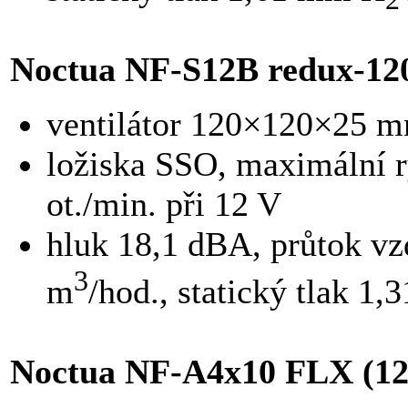
Noctua NF-S12B redux-12
ventilátor 120×120×25 m
ložiska SSO, maximální r
ot./min. při 12 V
hluk 18,1 dBA, průtok v
3
m
/hod., statický tlak 1
Noctua NF-A4x10 FLX (12