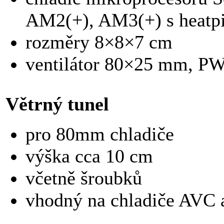
AM2(+), AM3(+) s heatp
rozměry 8×8×7 cm
ventilátor 80×25 mm, PW
Větrný tunel
pro 80mm chladiče
výška cca 10 cm
včetně šroubků
vhodný na chladiče AVC 