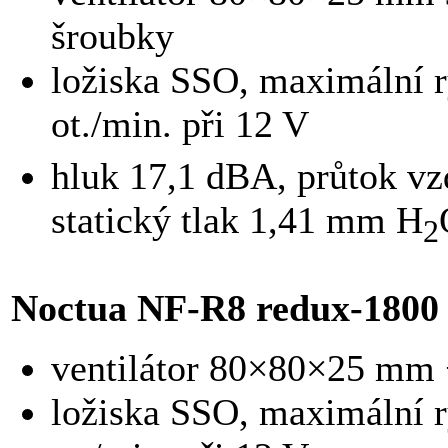
šroubky
ložiska SSO, maximální r
ot./min. při 12 V
hluk 17,1 dBA, průtok v
statický tlak 1,41 mm H
2
Noctua NF-R8 redux-1800
ventilátor 80×80×25 mm 
ložiska SSO, maximální r