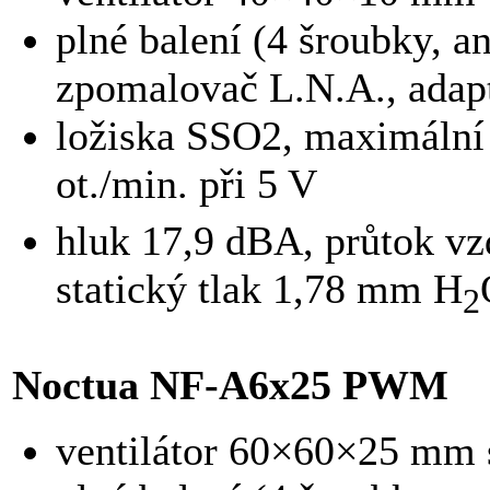
plné balení (4 šroubky, an
zpomalovač L.N.A., adapt
ložiska SSO2, maximální 
ot./min. při 5 V
hluk 17,9 dBA, průtok v
statický tlak 1,78 mm H
2
Noctua NF-A6x25 PWM
ventilátor 60×60×25 mm