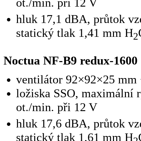
ot./min. při 12 V
hluk 17,1 dBA, průtok v
statický tlak 1,41 mm H
2
Noctua NF-B9 redux-1600
ventilátor 92×92×25 mm 
ložiska SSO, maximální r
ot./min. při 12 V
hluk 17,6 dBA, průtok v
statický tlak 1,61 mm H
2