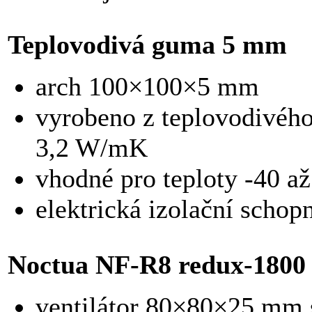
Teplovodivá guma 5 mm
arch 100×100×5 mm
vyrobeno z teplovodivého
3,2 W/mK
vhodné pro teploty -40 a
elektrická izolační scho
Noctua NF-R8 redux-180
ventilátor 80×80×25 mm