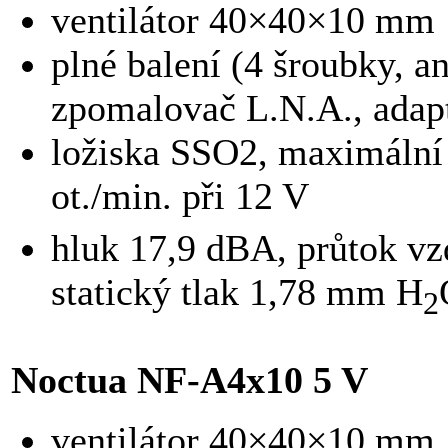
ventilátor 40×40×10 mm
plné balení (4 šroubky, an
zpomalovač L.N.A., adapt
ložiska SSO2, maximální 
ot./min. při 12 V
hluk 17,9 dBA, průtok v
statický tlak 1,78 mm H
2
Noctua NF-A4x10 5 V
ventilátor 40×40×10 mm