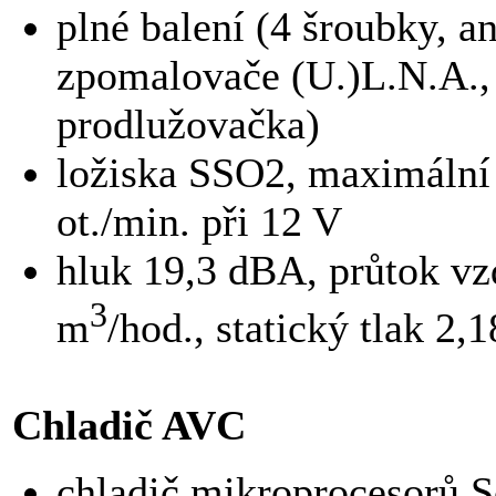
plné balení (4 šroubky, an
zpomalovače (U.)L.N.A.,
prodlužovačka)
ložiska SSO2, maximální 
ot./min. při 12 V
hluk 19,3 dBA, průtok vz
3
m
/hod., statický tlak 2
Chladič AVC
chladič mikroprocesorů S