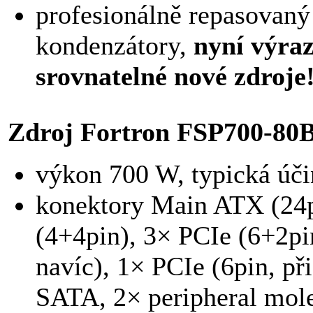
profesionálně repasovan
kondenzátory,
nyní výraz
srovnatelné nové zdroje
Zdroj Fortron FSP700-80
výkon 700 W, typická úč
konektory Main ATX (24p
(4+4pin), 3× PCIe (6+2pi
navíc), 1× PCIe (6pin, př
SATA, 2× peripheral mole