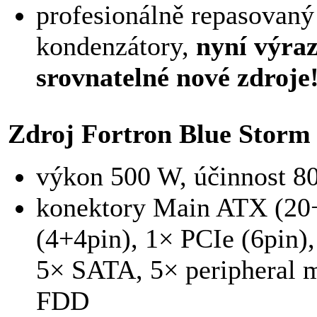
profesionálně repasovan
kondenzátory,
nyní výraz
srovnatelné nové zdroje
Zdroj Fortron Blue Storm
výkon 500 W, účinnost 
konektory Main ATX (20
(4+4pin), 1× PCIe (6pin)
5× SATA, 5× peripheral m
FDD