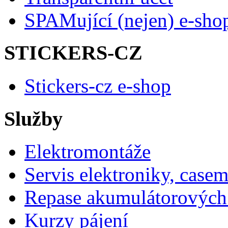
SPAMující (nejen) e-sho
STICKERS-CZ
Stickers-cz e-shop
Služby
Elektromontáže
Servis elektroniky, case
Repase akumulátorových 
Kurzy pájení