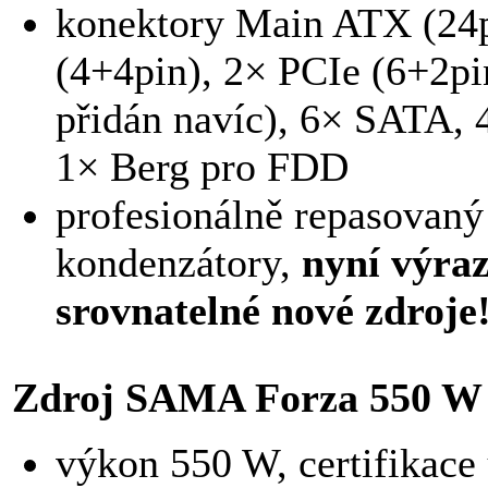
konektory Main ATX (24p
(4+4pin), 2× PCIe (6+2pi
přidán navíc), 6× SATA, 
1× Berg pro FDD
profesionálně repasovan
kondenzátory,
nyní výraz
srovnatelné nové zdroje
Zdroj SAMA Forza 550 W 
výkon 550 W, certifikace