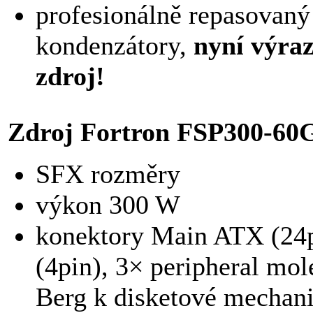
profesionálně repasovan
kondenzátory,
nyní výraz
zdroj!
Zdroj Fortron FSP300-60
SFX rozměry
výkon 300 W
konektory Main ATX (24
(4pin), 3× peripheral mo
Berg k disketové mechan