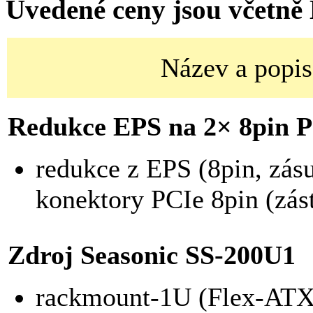
Uvedené ceny jsou včetně
Název a popis
Redukce EPS na 2× 8pin 
redukce z EPS (8pin, zás
konektory PCIe 8pin (zás
Zdroj Seasonic SS-200U1
rackmount-1U (Flex-ATX