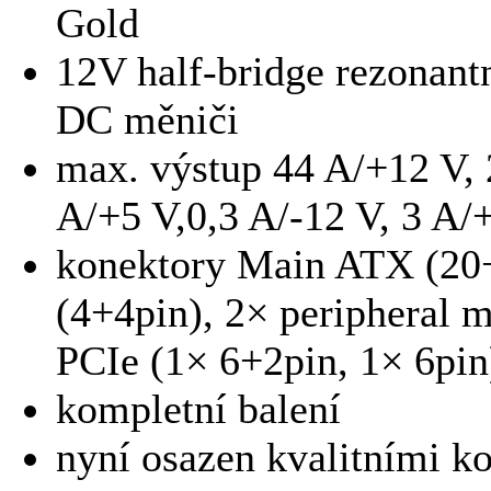
Gold
12V half-bridge rezonant
DC měniči
max. výstup 44 A/+12 V, 
A/+5 V,0,3 A/-12 V, 3 A/
konektory Main ATX (20
(4+4pin), 2× peripheral 
PCIe (1× 6+2pin, 1× 6pin
kompletní balení
nyní osazen kvalitními k