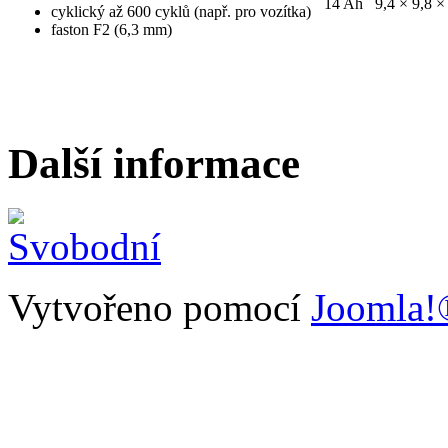
14 Ah
9,4 × 9,8 ×
cyklický až 600 cyklů (např. pro vozítka)
faston F2 (6,3 mm)
Další informace
Vytvořeno pomocí
Joomla!