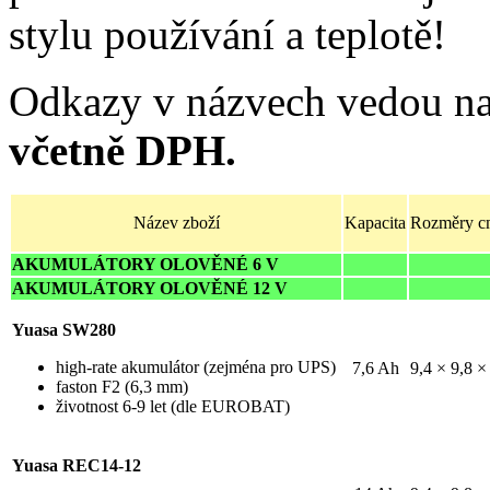
stylu používání a teplotě!
Odkazy v názvech vedou na
včetně DPH.
Název zboží
Kapacita
Rozměry c
AKUMULÁTORY OLOVĚNÉ 6 V
AKUMULÁTORY OLOVĚNÉ 12 V
Yuasa SW280
high-rate akumulátor (zejména pro UPS)
7,6 Ah
9,4 × 9,8 ×
faston F2 (6,3 mm)
životnost 6-9 let (dle EUROBAT)
Yuasa REC14-12