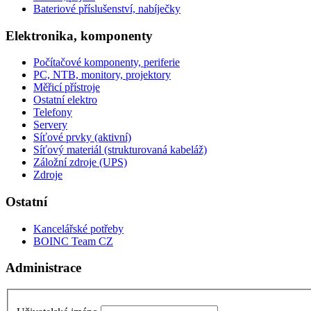
Bateriové příslušenství, nabíječky
Elektronika, komponenty
Počítačové komponenty, periferie
PC, NTB, monitory, projektory
Měřicí přístroje
Ostatní elektro
Telefony
Servery
Síťové prvky (aktivní)
Síťový materiál (strukturovaná kabeláž)
Záložní zdroje (UPS)
Zdroje
Ostatní
Kancelářské potřeby
BOINC Team CZ
Administrace