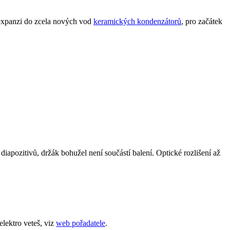
expanzi do zcela nových vod
keramických kondenzátorů
, pro začátek
apozitivů, držák bohužel není součástí balení. Optické rozlišení až
elektro veteš, viz
web pořadatele
.