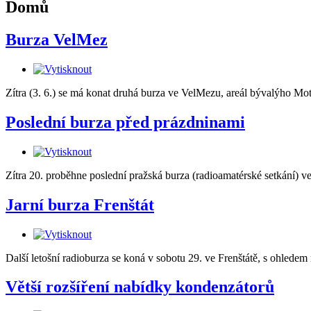
Domů
Burza VelMez
Zítra (3. 6.) se má konat druhá burza ve VelMezu, areál bývalýho Mo
Poslední burza před prázdninami
Zítra 20. proběhne poslední pražská burza (radioamatérské setkání) v
Jarní burza Frenštát
Další letošní radioburza se koná v sobotu 29. ve Frenštátě, s ohledem 
Větší rozšíření nabídky kondenzátorů