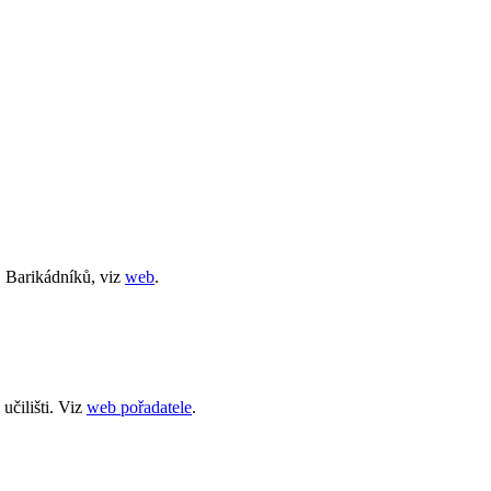
D Barikádníků, viz
web
.
učilišti. Viz
web pořadatele
.