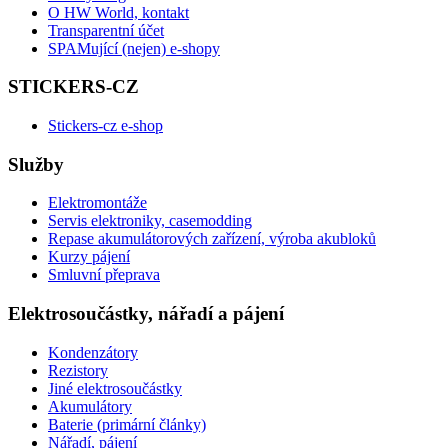
O HW World, kontakt
Transparentní účet
SPAMující (nejen) e-shopy
STICKERS-CZ
Stickers-cz e-shop
Služby
Elektromontáže
Servis elektroniky, casemodding
Repase akumulátorových zařízení, výroba akubloků
Kurzy pájení
Smluvní přeprava
Elektrosoučástky, nářadí a pájení
Kondenzátory
Rezistory
Jiné elektrosoučástky
Akumulátory
Baterie (primární články)
Nářadí, pájení