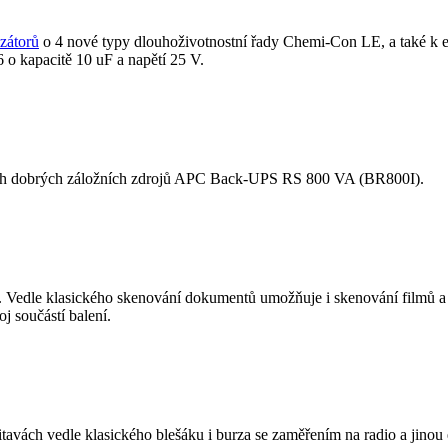
zátorů
o 4 nové typy dlouhoživotnostní řady Chemi-Con LE, a také k 
o kapacitě 10 uF a napětí 25 V.
rých dobrých záložních zdrojů APC Back-UPS RS 800 VA (BR800I).
Vedle klasického skenování dokumentů umožňuje i skenování filmů a di
j součástí balení.
tavách vedle klasického blešáku i burza se zaměřením na radio a jinou 