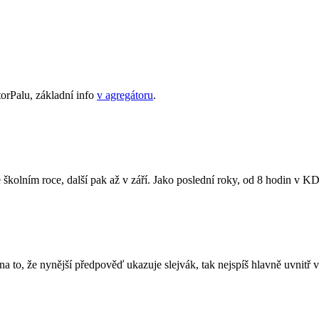
torPalu, základní info
v agregátoru
.
e školním roce, další pak až v září. Jako poslední roky, od 8 hodin v K
na to, že nynější předpověď ukazuje slejvák, tak nejspíš hlavně uvnitř v 