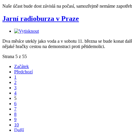
Naše účast bude dost závislá na počasí, samozřejmě nemáme zapotřebí, 
Jarní radioburza v Praze
Dva měsíce utekly jako voda a v sobotu 11. března se bude konat dal
nějaké hračky cestou na demonstraci proti pětidemolici.
Strana 5 z 55
Začátek
Předchozí
1
2
3
4
5
6
7
8
9
10
Další