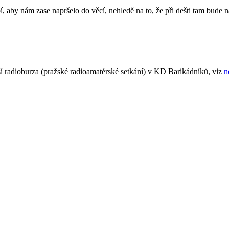
aby nám zase napršelo do věcí, nehledě na to, že při dešti tam bude na
ší radioburza (pražské radioamatérské setkání) v KD Barikádníků, viz
n