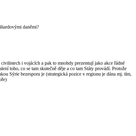
miliardovými daněmi?
 civilistech i vojácích a pak to mnohdy prezentují jako akce řádné
ení toho, co se tam skutečně děje a co tam Státy provádí. Protože
 jakou Sýrie bezesporu je (strategická pozice v regionu je dána mj. tím,
oře)