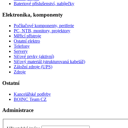
Bateriové příslušenství, nabíječky
Elektronika, komponenty
Počítačové komponenty, periferie
PC, NTB, monitory, projektory
Měřicí přístroje
Ostatní elektro
Telefony
Servery
Síťové prvky (aktivní)
Síťový materiál (strukturovaná kabeláž)
Záložní zdroje (UPS)
Zdroje
Ostatní
Kancelářské potřeby
BOINC Team CZ
Administrace