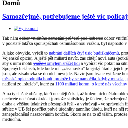
Domů
Samozřejmě, potřebujeme ještě víc policaj
Tak nám
odbor vnitřního zametání prů*erů pod koberec
odbor vnitřní
v podstatě takřka spoluspáchali osminásobnou vraždu, byl naprosto 
A jako obvykle, vyřeší to
nabrání dalších čtyř tisíc budižkničemů
, pro
Vojenské opicie). A ještě pět miliard navíc, zas chtějí nová auta (pot
aby s nimi mohli
vraždit
omylem srážet lidi
a vybírat víc pokut na siln
Spojených státech, kde bude mít „zásahovku“ kdejaký úřad a jejich ps
jsou, ale zásahovka se do nich nevejde. Navíc jsou trvale vytížené h
městská opice odmítla honit, protože by se namočila, kdyby musela „p
nadšení ze „služeb“, které za
1100 miliard korun, o které nás všechny
A na ty slušné občany, kteří nechtějí čekat, až kolem nich někdo obkr
nechcete nechávat okrádat (protože statisticky je faktem, že ozbrojen
drába a většinu údajných přestupků řeší - a vyhrávají - ve správních ř
střelec v UB šel postřílet právě úředníky tamního úřadu, kteří na něj 
zaneprázdněná nasazováním botiček. Skoro se na to až těším, protože čí
meducínu.