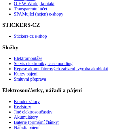
O HW World, kontakt
Transparentní účet
SPAMující (nejen) e-shopy
STICKERS-CZ
Stickers-cz e-shop
Služby
Elektromontáže
Servis elektroniky, casemodding
Repase akumulátorových zařízení, výroba akubloků
Kurzy pájení
Smluvní přeprava
Elektrosoučástky, nářadí a pájení
Kondenzátory
Rezistory
Jiné elektrosoučástky
Akumulátory
Baterie (primární články)
Nářadí, pájení