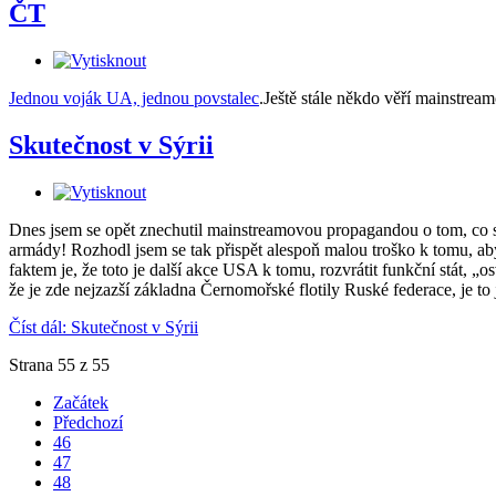
ČT
Jednou voják UA, jednou povstalec
.Ještě stále někdo věří mainstrea
Skutečnost v Sýrii
Dnes jsem se opět znechutil mainstreamovou propagandou o tom, co se dě
armády! Rozhodl jsem se tak přispět alespoň malou troško k tomu, aby
faktem je, že toto je další akce USA k tomu, rozvrátit funkční stát, „os
že je zde nejzazší základna Černomořské flotily Ruské federace, je t
Číst dál: Skutečnost v Sýrii
Strana 55 z 55
Začátek
Předchozí
46
47
48