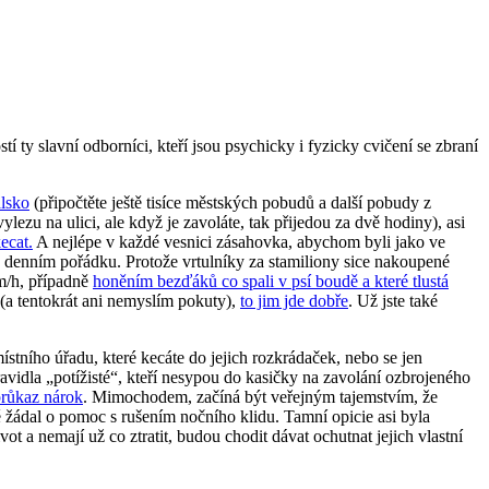
tí ty slavní odborníci, kteří jsou psychicky i fyzicky cvičení se zbraní
álsko
(připočtěte ještě tisíce městských pobudů a další pobudy z
lezu na ulici, ale když je zavoláte, tak přijedou za dvě hodiny), asi
ecat.
A nejlépe v každé vesnici zásahovka, abychom byli jako ve
na denním pořádku. Protože vrtulníky za stamiliony sice nakoupené
km/h, případně
honěním bezďáků co spali v psí boudě a které tlustá
 (a tentokrát ani nemyslím pokuty),
to jim jde dobře
. Už jste také
ístního úřadu, které kecáte do jejich rozkrádaček, nebo se jen
avidla „potížisté“, kteří nesypou do kasičky na zavolání ozbrojeného
průkaz nárok
. Mimochodem, začíná být veřejným tajemstvím, že
ně žádal o pomoc s rušením nočního klidu. Tamní opicie asi byla
ot a nemají už co ztratit, budou chodit dávat ochutnat jejich vlastní