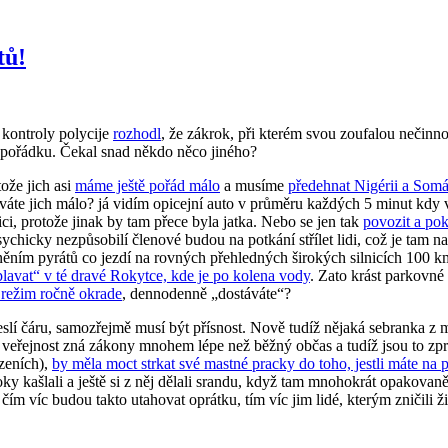
tů!
 kontroly polycije
rozhodl
, že zákrok, při kterém svou zoufalou nečinnos
v pořádku. Čekal snad někdo něco jiného?
tože jich asi
máme ještě pořád málo
a musíme
předehnat Nigérii a Som
káváte jich málo? já vidím opicejní auto v průměru každých 5 minut kdy vy
ici, protože jinak by tam přece byla jatka. Nebo se jen tak
povozit a pok
ychicky nezpůsobilí členové budou na potkání střílet lidi, což je tam 
oněním pyrátů co jezdí na rovných přehledných širokých silnicích 100 
lavat“ v té dravé Rokytce, kde je po kolena vody
. Zato krást parkovné
 režim ročně okrade
, dennodenně „dostáváte“?
eslí čáru, samozřejmě musí být přísnost. Nově tudíž nějaká sebranka z m
á veřejnost zná zákony mnohem lépe než běžný občas a tudíž jsou to zpr
ízeních),
by měla moct strkat své mastné pracky do toho, jestli máte na 
roky kašlali a ještě si z něj dělali srandu, když tam mnohokrát opakova
m víc budou takto utahovat oprátku, tím víc jim lidé, kterým zničili živ