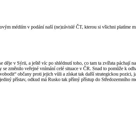
movým médiím v podání naší (ne)závislé ČT, kterou si všichni platíme 
je v Sýrii, a ještě víc po shlédnutí toho, co tam ta zvířata páchají na
 se změnilo veřejné vnímání celé situace v ČR. Snad to pomůže k odhal
vobodit“ občany proti jejich vůli a získat tak další strategickou pozici,
o jediný přístav, odkud má Rusko tak přímý přístup do Středozemního m