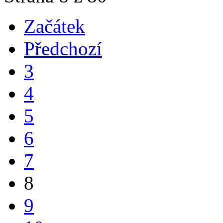
Začátek
Předchozí
3
4
5
6
7
8
9