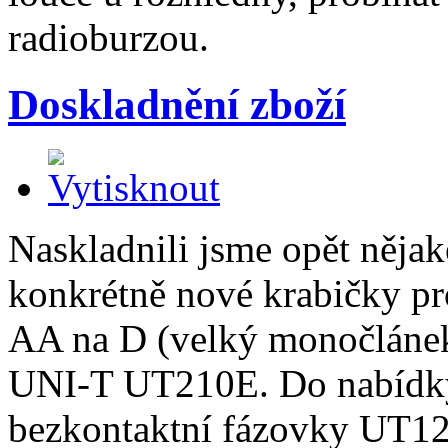
radioburzou.
Doskladnění zboží
Naskladnili jsme opět něja
konkrétně nové krabičky p
AA na D (velký monočlánek
UNI-T UT210E. Do nabídky 
bezkontaktní fázovky UT1