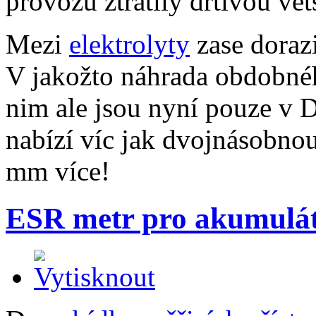
provozu ztratily drtivou vět
Mezi
elektrolyty
zase dora
V jakožto náhrada obdobné
nim ale jsou nyní pouze v 
nabízí víc jak dvojnásobnou
mm více!
ESR metr pro akumulá