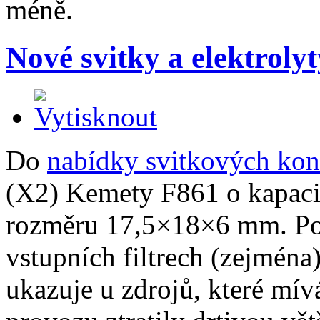
méně.
Nové svitky a elektroly
Do
nabídky svitkových kon
(X2) Kemety F861 o kapacit
rozměru 17,5×18×6 mm. Pod
vstupních filtrech (zejména)
ukazuje u zdrojů, které mív