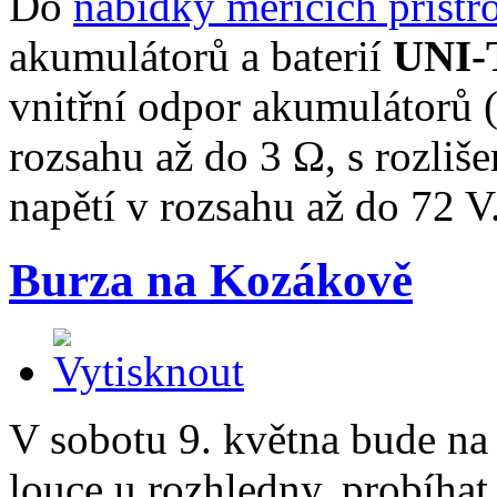
Do
nabídky měřicích přístr
akumulátorů a baterií
UNI-
vnitřní odpor akumulátorů (
rozsahu až do 3 Ω, s rozli
napětí v rozsahu až do 72 V
Burza na Kozákově
V sobotu 9. května bude na
louce u rozhledny, probíhat 