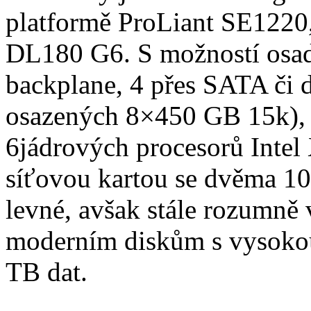
platformě ProLiant SE1220,
DL180 G6. S možností osadi
backplane, 4 přes SATA či d
osazených 8×450 GB 15k), 
6jádrových procesorů Int
síťovou kartou se dvěma 10
levné, avšak stále rozumně
moderním diskům s vysokou
TB dat.