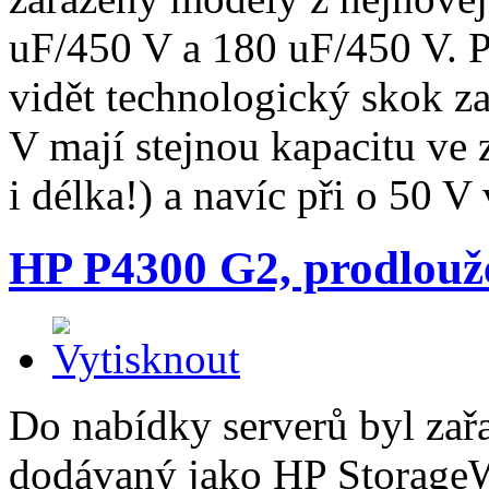
uF/450 V a 180 uF/450 V. P
vidět technologický skok 
V mají stejnou kapacitu ve
i délka!) a navíc při o 50 V
HP P4300 G2, prodlouže
Do nabídky serverů byl zař
dodávaný jako HP Storage