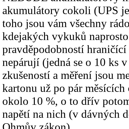
akumulátory cokoli (UPS jej
toho jsou vám všechny rádo
kdejakých vykuků naprosto
pravděpodobností hraničící 
nepárují (jedná se o 10 ks v
zkušeností a měření jsou m
kartonu už po pár měsících 
okolo 10 %, o to dřív poto
napětí na nich (v dávných d
Ohmův zákon).