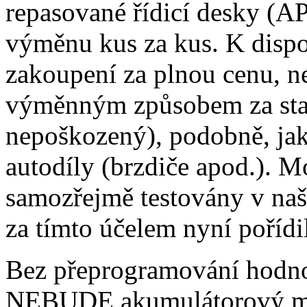
repasované řídicí desky (
výměnu kus za kus. K disp
zakoupení za plnou cenu, n
výměnným způsobem za star
nepoškozený), podobně, jak
autodíly (brzdiče apod.). M
samozřejmě testovány v naš
za tímto účelem nyní pořídil
Bez přeprogramování hodnot
NEBUDE akumulátorový mod