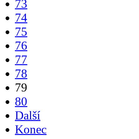
73
74
75
76
77
78
79
80
Další
Konec