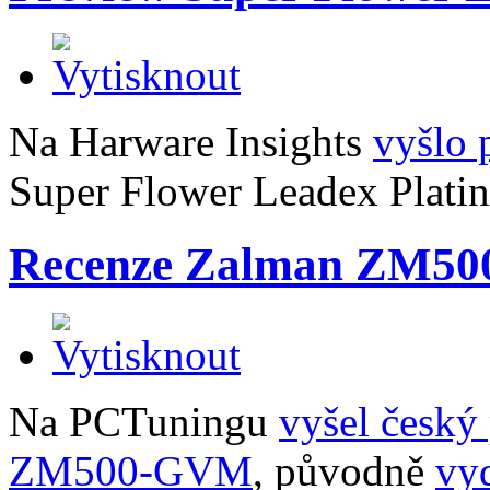
Na Harware Insights
vyšlo 
Super Flower Leadex Plati
Recenze Zalman ZM500
Na PCTuningu
vyšel český
ZM500-GVM
, původně
vy