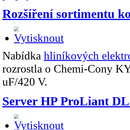
Rozšíření sortimentu k
Nabídka
hliníkových elekt
rozrostla o Chemi-Cony K
uF/420 V.
Server HP ProLiant D