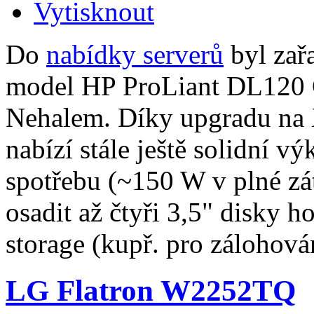
Do
nabídky serverů
byl zař
model HP ProLiant DL120 G
Nehalem. Díky upgradu na 
nabízí stále ještě solidní 
spotřebu (~150 W v plné z
osadit až čtyři 3,5" disky h
storage (kupř. pro zálohová
LG Flatron W2252TQ