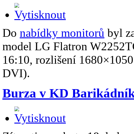
Do
nabídky monitorů
byl z
model LG Flatron W2252TQ
16:10, rozlišení 1680×1050
DVI).
Burza v KD Barikádní