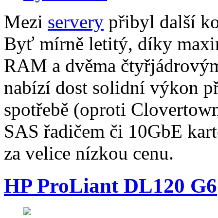
Mezi
servery
přibyl další 
Byť mírně letitý, díky max
RAM a dvěma čtyřjádrový
nabízí dost solidní výkon př
spotřebě (oproti Clovertow
SAS řadičem či 10GbE kartou
za velice nízkou cenu.
HP ProLiant DL120 G6