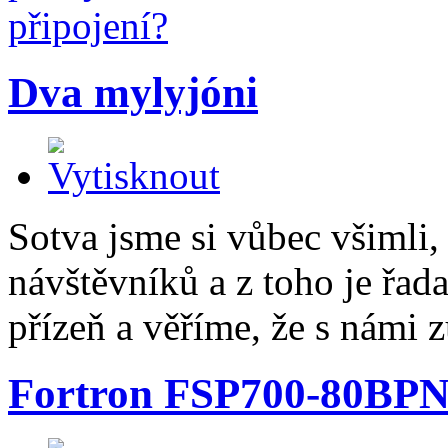
Dva mylyjóni
Sotva jsme si vůbec všimli,
návštěvníků a z toho je řad
přízeň a věříme, že s námi z
Fortron FSP700-80BP