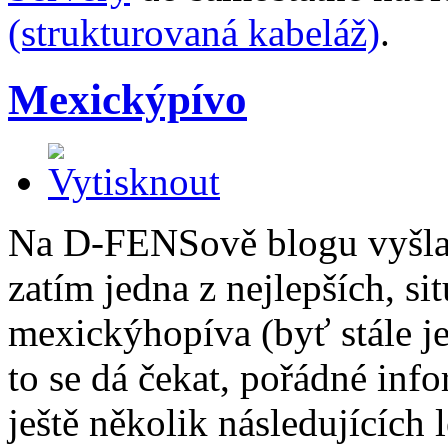
(strukturovaná kabeláž)
.
Mexickýpívo
Na D-FENSově blogu vyšl
zatím jedna z nejlepších, s
mexickýhopíva (byť stále je
to se dá čekat, pořádné in
ještě několik následujících l