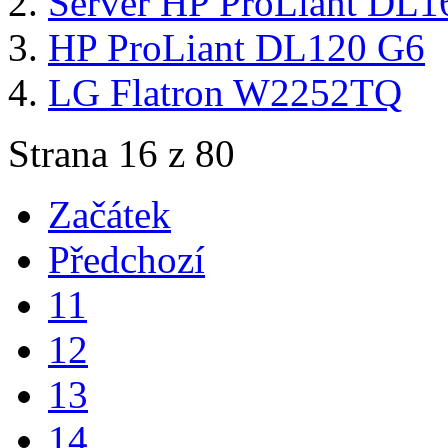
Server HP ProLiant DL1
HP ProLiant DL120 G6
LG Flatron W2252TQ
Strana 16 z 80
Začátek
Předchozí
11
12
13
14