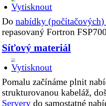
Do
nabídky (počítačových)
repasovaný Fortron FSP70
Síťový materiál
Pomalu začínáme plnit nabí
strukturovanou kabeláž, doš
Servery
do samostatné nabí