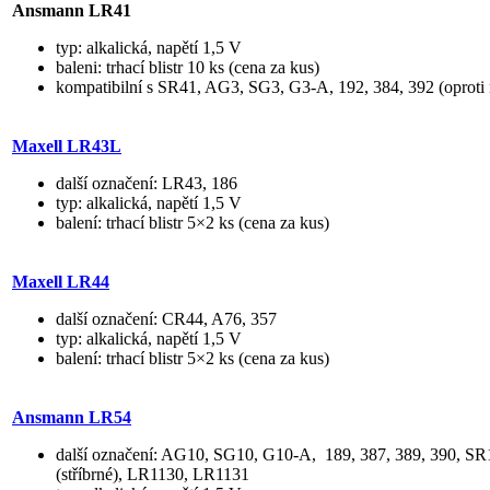
Ansmann
LR41
typ: alkalická, napětí 1,5 V
baleni: trhací blistr 10 ks (cena za kus)
kompatibilní s SR41, AG3, SG3, G3-A, 192, 384, 392 (oproti n
Maxell LR43L
další označení: LR43, 186
typ: alkalická, napětí 1,5 V
balení: trhací blistr 5×2 ks (cena za kus)
Maxell LR44
další označení: CR44, A76, 357
typ: alkalická, napětí 1,5 V
balení: trhací blistr 5×2 ks (cena za kus)
Ansmann LR54
další označení: AG10, SG10, G10-A, 189, 387, 389, 390, 
(stříbrné), LR1130, LR1131