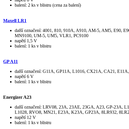
balení: 2 ks v blistru (cena za balení)
Maxell LR1
další označení: 4001, 810, 910A, A910, AM-5, AM5, E90,
MN9100, UM-5, UM5, VLR1, PC9100
napětí 1,5 V
balení: 1 ks v blistru
GP A11
další označení: G11A, GP11A, L1016, CX21A, CA21, E11
napětí 6 V
balení: 1 ks v blistru
Energizer A23
další označení: LRV08, 23A, 23AE, 23GA, A23, GP-23A,
L1028, RVO8, MN21, E23A, K23A, GP23A, 8LR932, 8LR
napětí 12 V
balení: 1 ks v blistru