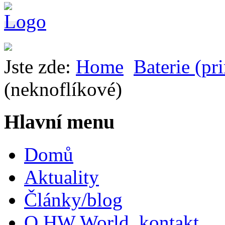
Jste zde:
Home
Baterie (pr
(neknoflíkové)
Hlavní menu
Domů
Aktuality
Články/blog
O HW World, kontakt