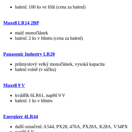
balení: 100 ks ve fólii (cena za balení)
Maxell LR14 2BP
malý monočlánek
balení: 2 ks v blistru (cena za balení)
Panasonic Industry LR20
průmyslový velký monočlánek, vysoká kapacita
balení volně (v sáčku)
Maxell 9 V
kvádřík 6LR61, napětí 9 V
balení: 1 ks v blistru
Energizer 4LR44
další označení: A544, PX28, 476A, PX28A, K28A, V34PX
napětí 6 V